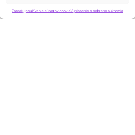
VIAC INFO ↓
Zásady používania súborov cookie
Vyhlásenie o ochrane súkromia
JAVISKO
ISSN: 2730-1257
e-mail: javisko.noc@nocka.sk
Nám. SNP č. 12, 812 34 Bratislava 1
Slovenská republika
2023–2025 ©
Národné osvetové centrum
Všetky práva vyhradené.
Logofont by
Peter Biľak
.