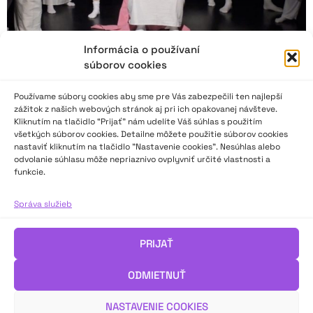
Informácia o používaní
súborov cookies
Používame súbory cookies aby sme pre Vás zabezpečili ten najlepší
zážitok z našich webových stránok aj pri ich opakovanej návšteve.
Kliknutím na tlačidlo “Prijať” nám udelíte Váš súhlas s použitím
všetkých súborov cookies. Detailne môžete použitie súborov cookies
nastaviť kliknutím na tlačidlo "Nastavenie cookies". Nesúhlas alebo
odvolanie súhlasu môže nepriaznivo ovplyvniť určité vlastnosti a
Trochu iná Antigona
funkcie.
Správa služieb
V rámci projektu A.N.T.Y.G.O.N.E. (Arts aNd Theatre for YounG
peOple NEeds) vznikla v Divadle bez domova inscenácia
Antigona. Tvorivý tím sa v nej snažil priblížiť divadelnej poetike
PRIJAŤ
antického Grécka a prepojiť tézy Sofoklovej tragédie so
súčasnou situáciou na Slovensku.
ODMIETNUŤ
Viac v recenzii divadelnej kritičky Dominiky Dudášovej.
NASTAVENIE COOKIES