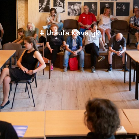
# Uršuľa Kovalyk