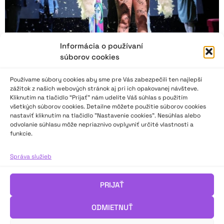
Informácia o používaní
súborov cookies
Používame súbory cookies aby sme pre Vás zabezpečili ten najlepší
zážitok z našich webových stránok aj pri ich opakovanej návšteve.
Kliknutím na tlačidlo “Prijať” nám udelíte Váš súhlas s použitím
všetkých súborov cookies. Detailne môžete použitie súborov cookies
nastaviť kliknutím na tlačidlo "Nastavenie cookies". Nesúhlas alebo
HK 70: Vnútorné zaujatie, naliehavosť výpovede
odvolanie súhlasu môže nepriaznivo ovplyvniť určité vlastnosti a
i jej autentickosť
funkcie.
Správa služieb
„Aj v jubilejnom 70. ročníku HK sa potvrdil už dlhšie trvajúci
trend výrazne kvalitnej úrovne prednesov tretej kategórie,
ktorá pravdepodobne súvisí nielen s vyspelosťou recitátorov 7.
PRIJAŤ
– 9. ročníka, ale aj s ich dobrým a často dlhodobým
pedagogicko-lektorským vedením,“ píše vo svojom hodnotení
ODMIETNUŤ
Soňa Pariláková.