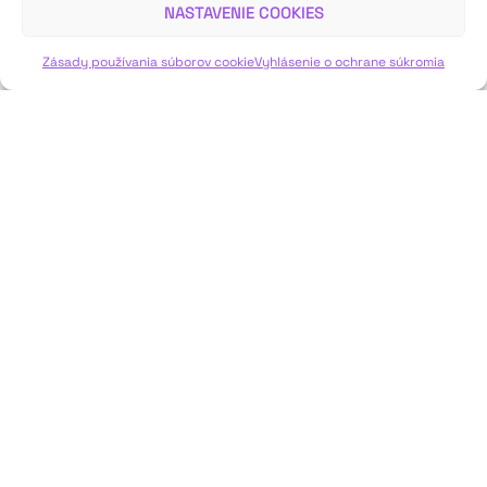
NASTAVENIE COOKIES
VIAC INFO ↓
Zásady používania súborov cookie
Vyhlásenie o ochrane súkromia
JAVISKO
ISSN: 2730-1257
e-mail: javisko.noc@nocka.sk
Nám. SNP č. 12, 812 34 Bratislava 1
Slovenská republika
2023–2025 ©
Národné osvetové centrum
Všetky práva vyhradené.