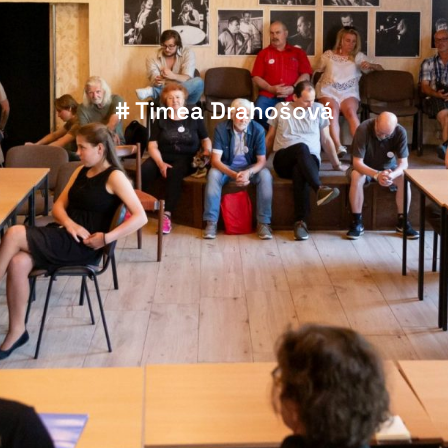
# Timea Drahošová