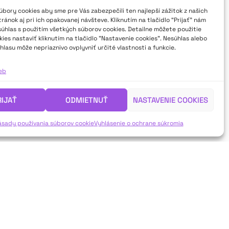
bory cookies aby sme pre Vás zabezpečili ten najlepší zážitok z našich
ánok aj pri ich opakovanej návšteve. Kliknutím na tlačidlo “Prijať” nám
súhlas s použitím všetkých súborov cookies. Detailne môžete použitie
ies nastaviť kliknutím na tlačidlo "Nastavenie cookies". Nesúhlas alebo
hlasu môže nepriaznivo ovplyvniť určité vlastnosti a funkcie.
ieb
RIJAŤ
ODMIETNUŤ
NASTAVENIE COOKIES
ásady používania súborov cookie
Vyhlásenie o ochrane súkromia