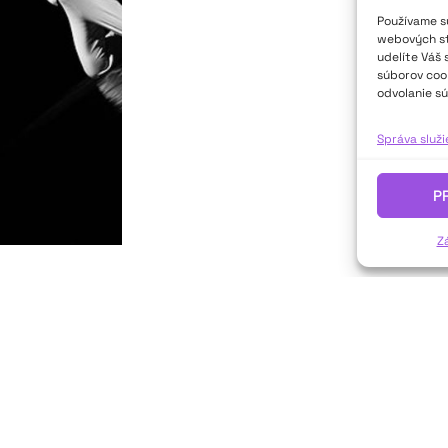
Používame sú
webových str
udelíte Váš 
súborov cook
odvolanie sú
Správa služ
P
Z