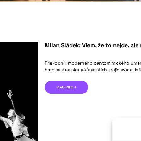
Milan Sládek: Viem, že to nejde, al
Priekopník moderného pantomimického umeni
hranice viac ako päťdesiatich krajín sveta. Mi
VIAC INFO ↓