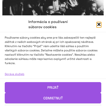
Informácia o používaní
súborov cookies
Používame súbory cookies aby sme pre Vás zabezpečili ten najlepší
zážitok z našich webových stránok aj pri ich opakovanej návšteve.
Kliknutím na tlačidlo “Prijať” nám udelíte Váš súhlas s použitím
všetkých súborov cookies. Detailne môžete použitie súborov cookies
nastaviť kliknutím na tlačidlo "Nastavenie cookies". Nesúhlas alebo
10 x FAD. Nové generácie divadelného
odvolanie súhlasu môže nepriaznivo ovplyvniť určité vlastnosti a
nástupníctva
funkcie.
Správa služieb
Festival amatérskeho divadla FAD v Nitre má podtitul
„komunitný divadelný festival s medzinárodnou účasťou“ a
doslovne ho napĺňa. Kultúrny dom v Párovských Hájoch sa na
PRIJAŤ
šesť dní zmenil na miesto stretávania, debatovania a
spoznávania. Nejeden profesionálny festival by sa mohol
ODMIETNUŤ
inšpirovať skvelou atmosférou ako stvorenou na sieťovanie.