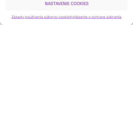
NASTAVENIE COOKIES
VIAC INFO ↓
Zásady používania súborov cookie
Vyhlásenie o ochrane súkromia
JAVISKO
ISSN: 2730-1257
e-mail: javisko.noc@nocka.sk
Nám. SNP č. 12, 812 34 Bratislava 1
Slovenská republika
2023–2025 ©
Národné osvetové centrum
Všetky práva vyhradené.