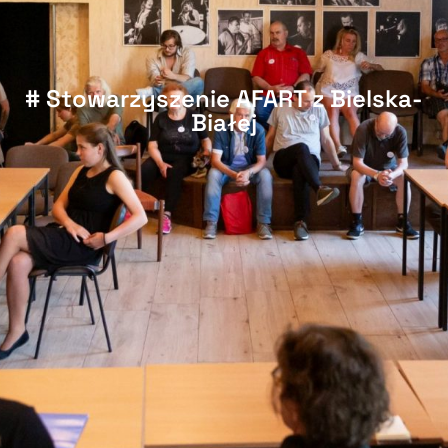
# Stowarzyszenie AFART z Bielska-
Białej