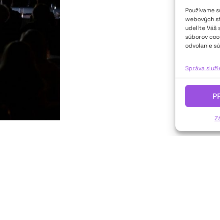
Používame sú
webových str
udelíte Váš 
súborov cook
odvolanie sú
Správa služ
P
Z