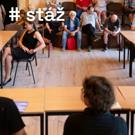
# stáž