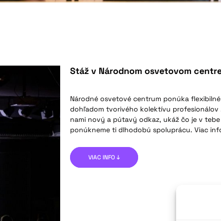
Stáž v Národnom osvetovom centr
Národné osvetové centrum ponúka flexibilné 
dohľadom tvorivého kolektívu profesionálov z
nami nový a pútavý odkaz, ukáž čo je v tebe
ponúkneme ti dlhodobú spoluprácu. Viac info
VIAC INFO ↓