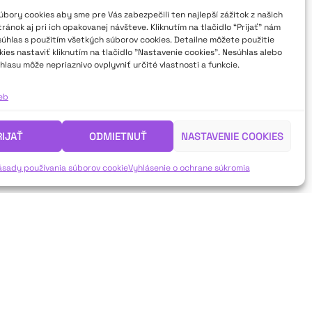
bory cookies aby sme pre Vás zabezpečili ten najlepší zážitok z našich
ánok aj pri ich opakovanej návšteve. Kliknutím na tlačidlo “Prijať” nám
súhlas s použitím všetkých súborov cookies. Detailne môžete použitie
ies nastaviť kliknutím na tlačidlo "Nastavenie cookies". Nesúhlas alebo
hlasu môže nepriaznivo ovplyvniť určité vlastnosti a funkcie.
ieb
RIJAŤ
ODMIETNUŤ
NASTAVENIE COOKIES
ásady používania súborov cookie
Vyhlásenie o ochrane súkromia