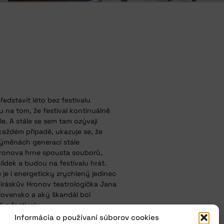
ředstavit léto bez festivalu
u na tom, že festival kontinuálně
e. A stále se sem tam ozývají
 každém případě, ukazuje se, že
 výměnách generací stále
 Hronova hrne spousta souborů,
ídek a budou na festivalu hrát.
e je i energeticky zrychlený jedinec
 Jiráskův Hronov teatrologička Jana
Slovensko a aký škandál bol
 z festivalu.
Informácia o používaní súborov cookies