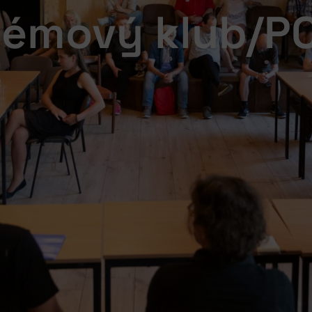
lémový klub/P