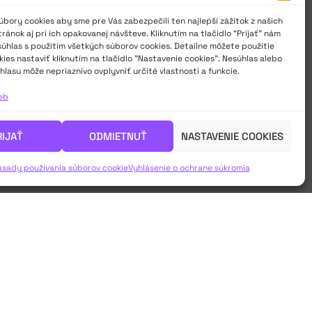
bory cookies aby sme pre Vás zabezpečili ten najlepší zážitok z našich
ánok aj pri ich opakovanej návšteve. Kliknutím na tlačidlo “Prijať” nám
súhlas s použitím všetkých súborov cookies. Detailne môžete použitie
ies nastaviť kliknutím na tlačidlo "Nastavenie cookies". Nesúhlas alebo
hlasu môže nepriaznivo ovplyvniť určité vlastnosti a funkcie.
ieb
RIJAŤ
ODMIETNUŤ
NASTAVENIE COOKIES
ásady používania súborov cookie
Vyhlásenie o ochrane súkromia