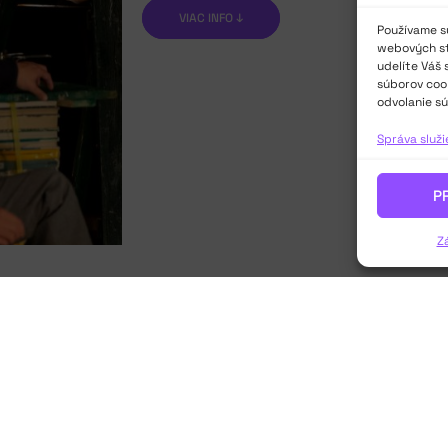
VIAC INFO ↓
Používame sú
webových str
udelíte Váš 
súborov cook
odvolanie sú
Správa služ
P
Z