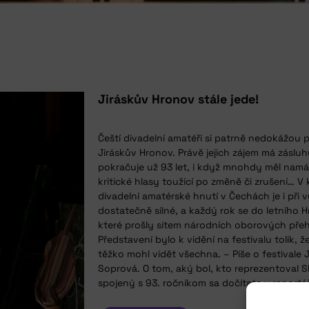
Jiráskův Hronov stále jede!
Čeští divadelní amatéři si patrně nedokážou p
Jiráskův Hronov. Právě jejich zájem má zásluh
pokračuje už 93 let, i když mnohdy měl namál
kritické hlasy toužící po změně či zrušení… V
divadelní amatérské hnutí v Čechách je i při
dostatečně silné, a každý rok se do letního
které prošly sítem národních oborových přehl
Představení bylo k vidění na festivalu tolik, ž
těžko mohl vidět všechna. – Píše o festivale
Soprová. O tom, aký bol, kto reprezentoval 
spojený s 93. ročníkom sa dočítate v reportáži