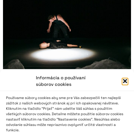
Informácia o používaní
súborov cookies
8. Festival divadla mladých. Tiché výkriky na
FEDIM-e
Používame súbory cookies aby sme pre Vás zabezpečili ten najlepší
zážitok z našich webových stránok aj pri ich opakovanej návšteve.
Kliknutím na tlačidlo “Prijať” nám udelíte Váš súhlas s použitím
„Na tohtoročnom FEDIM-e sa na témy duševného zdravia
všetkých súborov cookies. Detailne môžete použitie súborov cookies
naladil každý mládežnícky divadelný súbor. Psychike jedinca
nastaviť kliknutím na tlačidlo "Nastavenie cookies". Nesúhlas alebo
venujeme v dnešnej dobe minimálnu starostlivosť najmä
odvolanie súhlasu môže nepriaznivo ovplyvniť určité vlastnosti a
v detskom veku, keď to odreté koleno naozaj bolí a je
funkcie.