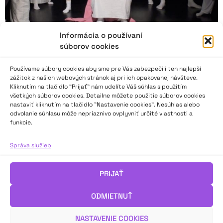
Informácia o používaní
súborov cookies
Používame súbory cookies aby sme pre Vás zabezpečili ten najlepší
zážitok z našich webových stránok aj pri ich opakovanej návšteve.
Kliknutím na tlačidlo “Prijať” nám udelíte Váš súhlas s použitím
všetkých súborov cookies. Detailne môžete použitie súborov cookies
nastaviť kliknutím na tlačidlo "Nastavenie cookies". Nesúhlas alebo
odvolanie súhlasu môže nepriaznivo ovplyvniť určité vlastnosti a
Trochu iná Antigona
funkcie.
Správa služieb
V rámci projektu A.N.T.Y.G.O.N.E. (Arts aNd Theatre for YounG
peOple NEeds) vznikla v Divadle bez domova inscenácia
Antigona. Tvorivý tím sa v nej snažil priblížiť divadelnej poetike
PRIJAŤ
antického Grécka a prepojiť tézy Sofoklovej tragédie so
súčasnou situáciou na Slovensku.
ODMIETNUŤ
Viac v recenzii divadelnej kritičky Dominiky Dudášovej.
NASTAVENIE COOKIES