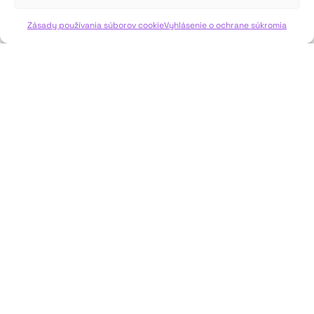
VIAC INFO ↓
Zásady používania súborov cookie
Vyhlásenie o ochrane súkromia
JAVISKO
ISSN: 2730-1257
e-mail: javisko.noc@nocka.sk
Nám. SNP č. 12, 812 34 Bratislava 1
Slovenská republika
2023–2025 ©
Národné osvetové centrum
Všetky práva vyhradené.
Logofont by
Peter Biľak
.