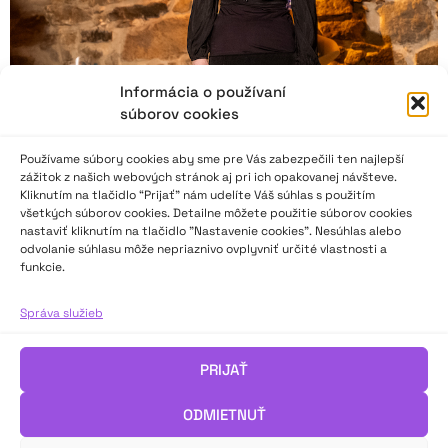
Informácia o používaní
súborov cookies
Používame súbory cookies aby sme pre Vás zabezpečili ten najlepší
zážitok z našich webových stránok aj pri ich opakovanej návšteve.
Kliknutím na tlačidlo “Prijať” nám udelíte Váš súhlas s použitím
všetkých súborov cookies. Detailne môžete použitie súborov cookies
nastaviť kliknutím na tlačidlo "Nastavenie cookies". Nesúhlas alebo
Medzinárodný festival poézie vo Valašskom
odvolanie súhlasu môže nepriaznivo ovplyvniť určité vlastnosti a
Meziříčí 2024
funkcie.
Správa služieb
Najlepší slovenskí a českí recitátori zo súťaží Hviezdoslavov
Kubín a Wolkrův Prostějov sa zišli na 59. ročníku ValMezu, aby
sa podelili o svoje vnútorné otázky, myšlienky, pocity, zistenia
PRIJAŤ
prostredníctvom svojich prednesov. Súťažilo štrnásť
slovenských a dvadsaťtri českých účastníkov a účastníčok.
ODMIETNUŤ
Viac o festivale píše predsedníčka poroty Renata Jurčová.