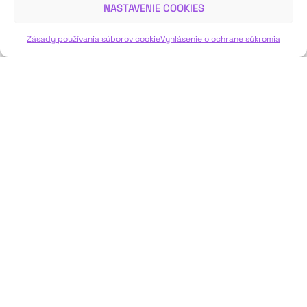
NASTAVENIE COOKIES
VIAC INFO ↓
Zásady používania súborov cookie
Vyhlásenie o ochrane súkromia
JAVISKO
ISSN: 2730-1257
e-mail: javisko.noc@nocka.sk
Nám. SNP č. 12, 812 34 Bratislava 1
Slovenská republika
2023–2025 ©
Národné osvetové centrum
Všetky práva vyhradené.