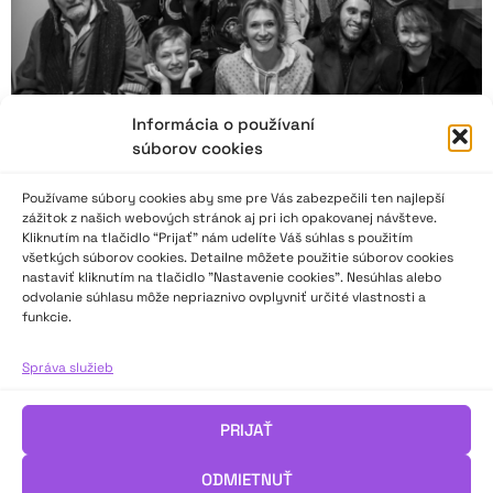
Informácia o používaní
súborov cookies
Používame súbory cookies aby sme pre Vás zabezpečili ten najlepší
zážitok z našich webových stránok aj pri ich opakovanej návšteve.
Kliknutím na tlačidlo “Prijať” nám udelíte Váš súhlas s použitím
všetkých súborov cookies. Detailne môžete použitie súborov cookies
Blaho Uhlár a kolektív DISK: Bolo to geniálne, do
nastaviť kliknutím na tlačidlo "Nastavenie cookies". Nesúhlas alebo
odvolanie súhlasu môže nepriaznivo ovplyvniť určité vlastnosti a
****!
funkcie.
Milý Blaho, spomínam si na prvý moment, keď som prišla do
Správa služieb
DISK-u a spoznala ťa, podala si s tebou ruku, predstavila sa ti
a rovnako i ty mne, akoby tvoje meno nebolo dostatočne
PRIJAŤ
známe. Lebo tak to znelo, s pokorou a pokojne. Reálne a bez
pretvárky či povýšenia…
ODMIETNUŤ
Členovia Divadla DISK sa lúčia so svojím režisérom Blahom