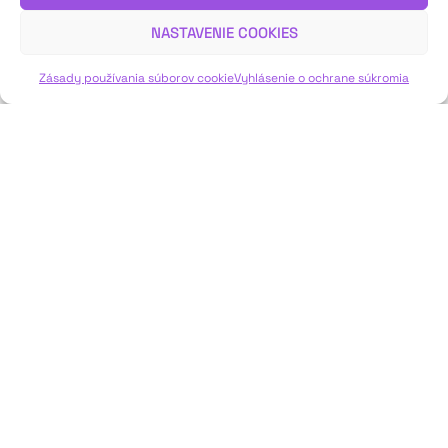
Uhlárom.
NASTAVENIE COOKIES
VIAC INFO ↓
Zásady používania súborov cookie
Vyhlásenie o ochrane súkromia
JAVISKO
ISSN: 2730-1257
e-mail: javisko.noc@nocka.sk
Nám. SNP č. 12, 812 34 Bratislava 1
Slovenská republika
2023–2025 ©
Národné osvetové centrum