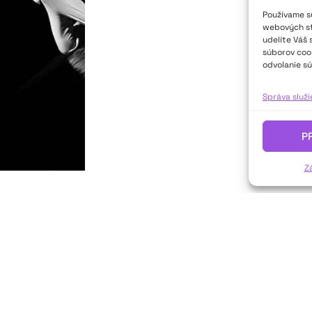
Používame sú
webových str
udelíte Váš 
súborov cook
odvolanie sú
Správa služ
P
Z