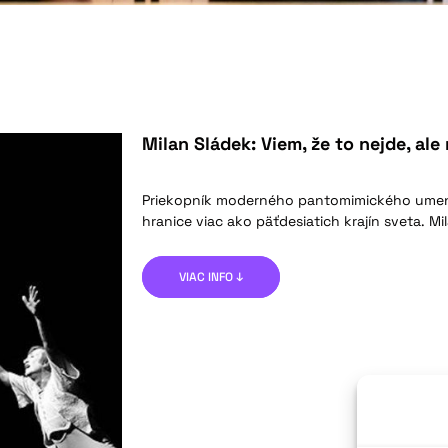
Milan Sládek: Viem, že to nejde, al
Priekopník moderného pantomimického umeni
hranice viac ako päťdesiatich krajín sveta. Mi
VIAC INFO ↓