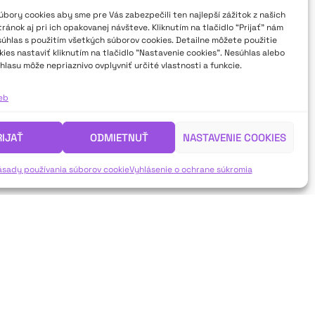
bory cookies aby sme pre Vás zabezpečili ten najlepší zážitok z našich
ánok aj pri ich opakovanej návšteve. Kliknutím na tlačidlo “Prijať” nám
súhlas s použitím všetkých súborov cookies. Detailne môžete použitie
ies nastaviť kliknutím na tlačidlo "Nastavenie cookies". Nesúhlas alebo
hlasu môže nepriaznivo ovplyvniť určité vlastnosti a funkcie.
ieb
RIJAŤ
ODMIETNUŤ
NASTAVENIE COOKIES
ásady používania súborov cookie
Vyhlásenie o ochrane súkromia