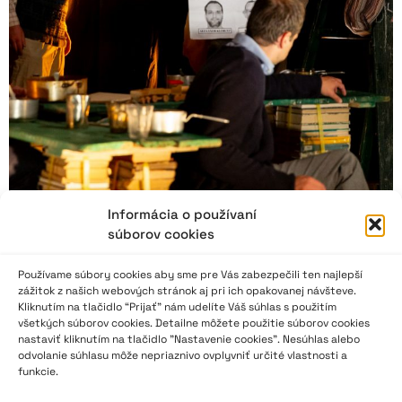
Informácia o používaní
súborov cookies
Jiráskův Hronov stále jede!
Používame súbory cookies aby sme pre Vás zabezpečili ten najlepší
zážitok z našich webových stránok aj pri ich opakovanej návšteve.
Čeští divadelní amatéři si patrně nedokážou představit léto bez
Kliknutím na tlačidlo “Prijať” nám udelíte Váš súhlas s použitím
všetkých súborov cookies. Detailne môžete použitie súborov cookies
festivalu Jiráskův Hronov. Právě jejich zájem má zásluhu na
nastaviť kliknutím na tlačidlo "Nastavenie cookies". Nesúhlas alebo
tom, že festival kontinuálně pokračuje už 93 let, i když
odvolanie súhlasu môže nepriaznivo ovplyvniť určité vlastnosti a
mnohdy měl namále. A stále se sem tam ozývají kritické hlasy
funkcie.
toužící po změně či zrušení… V každém případě, ukazuje se, že
divadelní amatérské hnutí v Čechách je i při výměnách