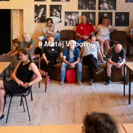
# Matěj Výborný