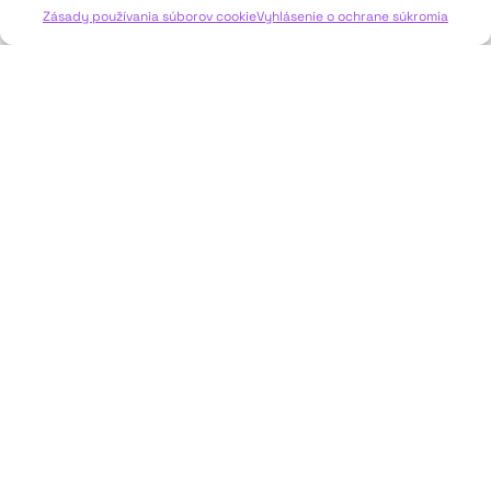
Zásady používania súborov cookie
Vyhlásenie o ochrane súkromia
JAVISKO
ISSN: 2730-1257
e-mail: javisko.noc@nocka.sk
Nám. SNP č. 12, 812 34 Bratislava 1
Slovenská republika
2023–2025 ©
Národné osvetové centrum
Všetky práva vyhradené.
Logofont by
Peter Biľak
.