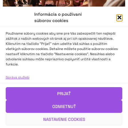
Informácia o používaní
súborov cookies
Používame súbory cookies aby sme pre Vás zabezpečili ten najlepší
zážitok z našich webových stránok aj pri ich opakovanej návšteve.
Kliknutím na tlačidlo “Prijať” nám udelíte Váš súhlas s použitím
všetkých súborov cookies. Detailne môžete použitie súborov cookies
nastaviť kliknutím na tlačidlo "Nastavenie cookies". Nesúhlas alebo
odvolanie súhlasu môže nepriaznivo ovplyvniť určité vlastnosti a
funkcie.
Správa o sympóziu, kde sa hľadalo divadlo zblízka
Správa služieb
Sympózium Vlnoplocha Common Space 2025 s podtitulom
Imerzné divadlo v Čechách a na Slovensku sa konalo v Banskej
PRIJAŤ
Štiavnici v dňoch 12. – 15. 6. 2025.
O príspevkoch a témach sa dozviete v článku teatrologičky
ODMIETNUŤ
Dagmar Inštitorisovej.
NASTAVENIE COOKIES
VIAC INFO ↓