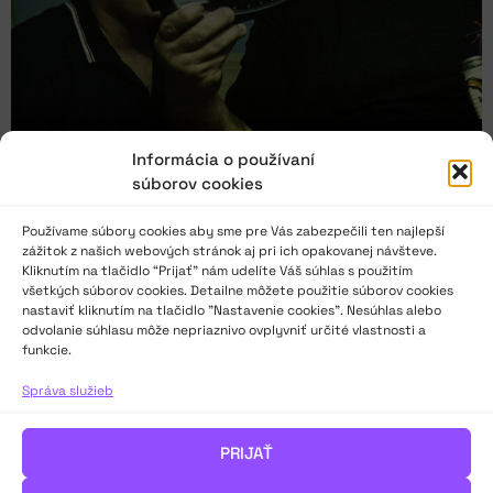
Informácia o používaní
súborov cookies
Používame súbory cookies aby sme pre Vás zabezpečili ten najlepší
zážitok z našich webových stránok aj pri ich opakovanej návšteve.
Kliknutím na tlačidlo “Prijať” nám udelíte Váš súhlas s použitím
Magický seminár Píšeš? Píšem! v Kovačici
všetkých súborov cookies. Detailne môžete použitie súborov cookies
nastaviť kliknutím na tlačidlo "Nastavenie cookies". Nesúhlas alebo
odvolanie súhlasu môže nepriaznivo ovplyvniť určité vlastnosti a
14. ročník seminára Píšeš? Píšem! v Kovačici je za dverami.
funkcie.
Najlepší dôvod na ohliadnutie sa za minulými ročníkmi.
Správa služieb
Štefan Jurča sa seminára zúčastnil po dvadsiatich rokoch. Aký
bol Píšem? Píšeš! v roku 2004, keď ho navštívil ako člen divadla
Pôtoň, a aký v roku 2024, keď bol spolulektorom a blogerom
PRIJAŤ
seminára?
Marianna Ibrahimi sa zúčastnila na seminári v roku 2023 a