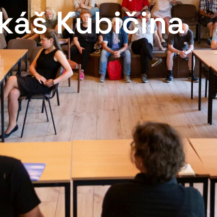
káš Kubičina