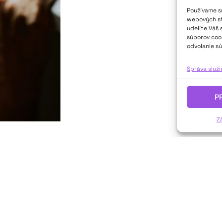
Používame sú
webových str
udelíte Váš 
súborov cook
odvolanie sú
Správa služ
P
Z