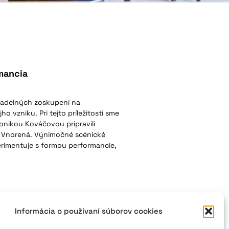
mancia
ivadelných zoskupení na
o vzniku. Pri tejto príležitosti sme
onikou Kováčovou pripravili
e Vnorená. Výnimočné scénické
erimentuje s formou performancie,
Informácia o používaní súborov cookies