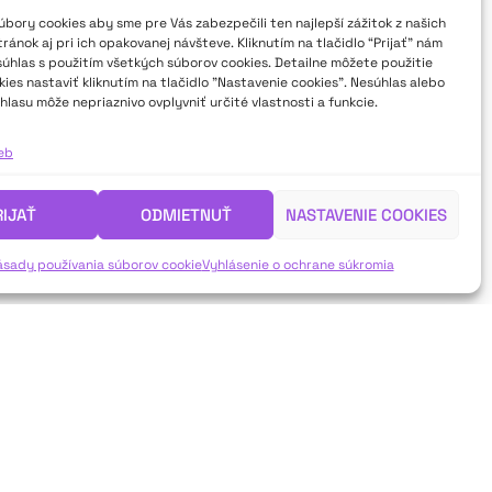
bory cookies aby sme pre Vás zabezpečili ten najlepší zážitok z našich
ánok aj pri ich opakovanej návšteve. Kliknutím na tlačidlo “Prijať” nám
súhlas s použitím všetkých súborov cookies. Detailne môžete použitie
ies nastaviť kliknutím na tlačidlo "Nastavenie cookies". Nesúhlas alebo
hlasu môže nepriaznivo ovplyvniť určité vlastnosti a funkcie.
ieb
RIJAŤ
ODMIETNUŤ
NASTAVENIE COOKIES
ásady používania súborov cookie
Vyhlásenie o ochrane súkromia