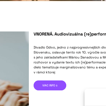
VNORENÁ. Audiovizuálna (re)perfor
Divadlo Odivo, jedno z najprogresívnejších d
Slovensku, oslavuje tento rok 10. výročie svojh
s jeho zakladateľkami Máriou Danadovou a M
rozhovor a vydanie textu ich (re)performaci
dielo tematizuje marginalizovanú tému a exp
v rámci ktorej
VIAC INFO ↓