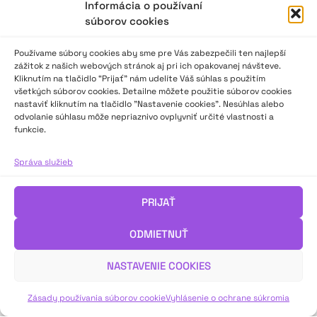
Informácia o používaní
súborov cookies
Používame súbory cookies aby sme pre Vás zabezpečili ten najlepší
zážitok z našich webových stránok aj pri ich opakovanej návšteve.
Kliknutím na tlačidlo “Prijať” nám udelíte Váš súhlas s použitím
všetkých súborov cookies. Detailne môžete použitie súborov cookies
nastaviť kliknutím na tlačidlo "Nastavenie cookies". Nesúhlas alebo
odvolanie súhlasu môže nepriaznivo ovplyvniť určité vlastnosti a
funkcie.
Stretnutie s malou Táliou
Správa služieb
Krajská postupová súťaž a prehliadka detskej dramatickej
PRIJAŤ
tvorivosti a divadla dospelých hrajúcich pre deti – Bratislavský
kraj, Senec, 15. – 17. marca 2023
ODMIETNUŤ
NASTAVENIE COOKIES
VIAC INFO ↓
Zásady používania súborov cookie
Vyhlásenie o ochrane súkromia