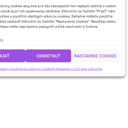
bory cookies aby sme pre Vás zabezpečili ten najlepší zážitok z našich
ánok aj pri ich opakovanej návšteve. Kliknutím na tlačidlo “Prijať” nám
súhlas s použitím všetkých súborov cookies. Detailne môžete použitie
ies nastaviť kliknutím na tlačidlo "Nastavenie cookies". Nesúhlas alebo
hlasu môže nepriaznivo ovplyvniť určité vlastnosti a funkcie.
ieb
RIJAŤ
ODMIETNUŤ
NASTAVENIE COOKIES
ásady používania súborov cookie
Vyhlásenie o ochrane súkromia