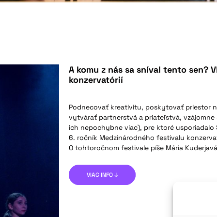
A komu z nás sa sníval tento sen? V
konzervatórií
Podnecovať kreativitu, poskytovať priestor n
vytvárať partnerstvá a priateľstvá, vzájomne 
ich nepochybne viac), pre ktoré usporiadal
6. ročník Medzinárodného festivalu konzervat
O tohtoročnom festivale píše Mária Kuderjavá
VIAC INFO ↓