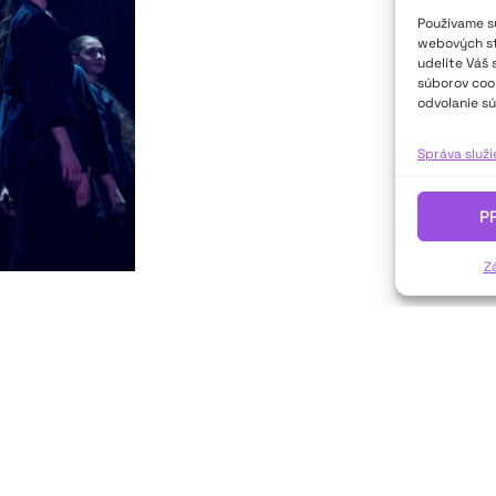
Používame sú
webových str
udelíte Váš 
súborov cook
odvolanie sú
Správa služ
P
Z