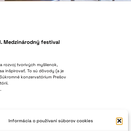
I. Medzinárodný festival
a rozvoj tvorivých myšlienok,
sa inšpirovať. To sú dôvody (a je
o Súkromné konzervatórium Prešov
órií.
.
Informácia o používaní súborov cookies