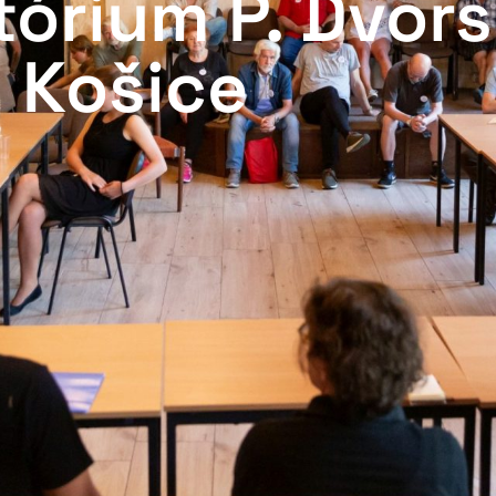
tórium P. Dvor
Košice