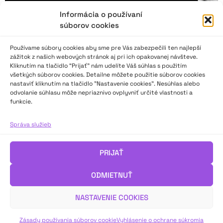
Informácia o používaní
súborov cookies
Používame súbory cookies aby sme pre Vás zabezpečili ten najlepší
zážitok z našich webových stránok aj pri ich opakovanej návšteve.
Kliknutím na tlačidlo “Prijať” nám udelíte Váš súhlas s použitím
všetkých súborov cookies. Detailne môžete použitie súborov cookies
nastaviť kliknutím na tlačidlo "Nastavenie cookies". Nesúhlas alebo
odvolanie súhlasu môže nepriaznivo ovplyvniť určité vlastnosti a
funkcie.
Milan Sládek: Viem, že to nejde, ale napriek tomu
to spravím
Správa služieb
PRIJAŤ
Priekopník moderného pantomimického umenia, ktorého
tvorba presiahla hranice viac ako päťdesiatich krajín sveta.
ODMIETNUŤ
Milan Sládek.
NASTAVENIE COOKIES
VIAC INFO ↓
Zásady používania súborov cookie
Vyhlásenie o ochrane súkromia