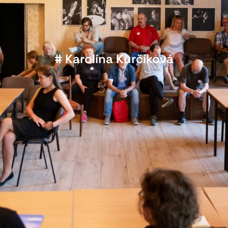
# Karolína Kurčíková