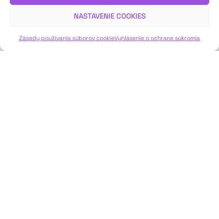
Sadíleková vo svojom záverečnom hodnotení.
NASTAVENIE COOKIES
VIAC INFO ↓
Zásady používania súborov cookie
Vyhlásenie o ochrane súkromia
JAVISKO
ISSN: 2730-1257
e-mail: javisko.noc@nocka.sk
Nám. SNP č. 12, 812 34 Bratislava 1
Slovenská republika
2023–2025 ©
Národné osvetové centrum