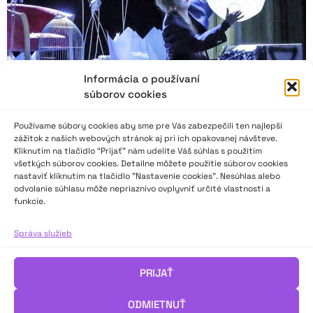
Informácia o používaní
súborov cookies
Používame súbory cookies aby sme pre Vás zabezpečili ten najlepší
zážitok z našich webových stránok aj pri ich opakovanej návšteve.
Kliknutím na tlačidlo “Prijať” nám udelíte Váš súhlas s použitím
všetkých súborov cookies. Detailne môžete použitie súborov cookies
HK 70: Obrovská chuť osloviť publikum
nastaviť kliknutím na tlačidlo "Nastavenie cookies". Nesúhlas alebo
odvolanie súhlasu môže nepriaznivo ovplyvniť určité vlastnosti a
funkcie.
„Zaujímavosťou prednesov v I. a II. kategórii poézie aj prózy
bola dramaturgia. Spoločnou črtou všetkých prednesov bola
Správa služieb
obrovská chuť osloviť publikum, čo sa im vo veľkej miere
podarilo. Dokázali, že už ovládajú jazyk prednesu, prirodzenú aj
PRIJAŤ
štylizovanú intonáciu, zručne narábajú s melódiou, dynamikou,
tempom, rytmom aj pauzou, preto ako naozaj dôležitý sa tu
ODMIETNUŤ
ukázal text, ktorý si vybrali pre svoju výpoveď,“ píše Eliška