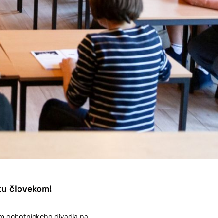
ku človekom!
lom ochotníckeho divadla na