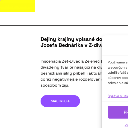
Dejiny krajiny vpísané do osudov ži
Jozefa Bednárika v Z-divadle Zelen
Inscenácia Zet-Divadla Zeleneč Bosorky z M
Používame sú
divadelný tvar prinášajúci na divácky popul
webových str
udelíte Váš 
pesničkami silný príbeh i aktuálny odkaz – a 
súborov cook
čoraz negatívnejšie rozdeľovanie ľudí podľa t
odvolanie sú
spôsobom žijú.
Správa služ
VIAC INFO ↓
P
Z