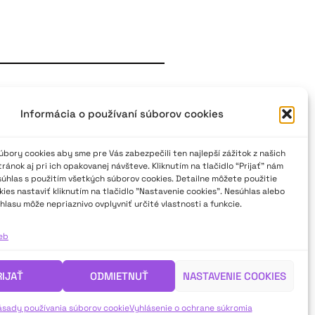
en. K 50. výročiu tvorby
eč
Informácia o používaní súborov cookies
arakéša predstavuje kompaktný
bory cookies aby sme pre Vás zabezpečili ten najlepší zážitok z našich
árnom formáte drámy spojenej s
ánok aj pri ich opakovanej návšteve. Kliknutím na tlačidlo “Prijať” nám
súhlas s použitím všetkých súborov cookies. Detailne môžete použitie
to v dobe, v ktorej si zvykáme na
ies nastaviť kliknutím na tlačidlo "Nastavenie cookies". Nesúhlas alebo
oho, čo si myslia, alebo akým
hlasu môže nepriaznivo ovplyvniť určité vlastnosti a funkcie.
ieb
RIJAŤ
ODMIETNUŤ
NASTAVENIE COOKIES
ásady používania súborov cookie
Vyhlásenie o ochrane súkromia