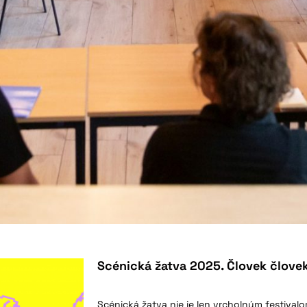
Scénická žatva 2025. Človek člove
Scénická žatva nie je len vrcholným festiva