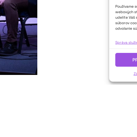
Používame sú
webových str
udelíte Váš 
súborov cook
odvolanie sú
Správa služ
P
Z