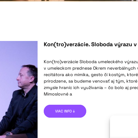
Kon(tro)verzácie. Sloboda výrazu 
Kon(tro)verzácie Sloboda umeleckého výrazu
v umeleckom prednese Okrem neverbálnych 
recitátora ako mimika, gesto či kostým, ktor
prirodzene, sa budeme venovať aj tým, ktoré
zmysle hraníc ich využívania – čo bolo aj p
Mimoslovné a
VIAC INFO ↓