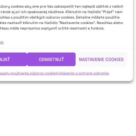
bory cookies aby sme pre Vás zabezpečili ten najlepší zážitok z našich
ánok aj pri ich opakovanej návšteve. Kliknutím na tlačidlo “Prijať” nám
súhlas s použitím všetkých súborov cookies. Detailne môžete použitie
ies nastaviť kliknutím na tlačidlo "Nastavenie cookies". Nesúhlas alebo
hlasu môže nepriaznivo ovplyvniť určité vlastnosti a funkcie.
ieb
RIJAŤ
ODMIETNUŤ
NASTAVENIE COOKIES
ásady používania súborov cookie
Vyhlásenie o ochrane súkromia