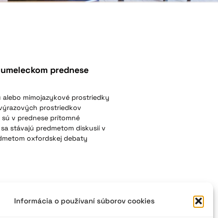
v umeleckom prednese
 alebo mimojazykové prostriedky
výrazových prostriedkov
é sú v prednese prítomné
 sa stávajú predmetom diskusií v
redmetom oxfordskej debaty
Informácia o používaní súborov cookies