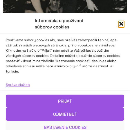
Informácia o používaní
súborov cookies
Používame súbory cookies aby sme pre Vás zabezpečili ten najlepší
zážitok z našich webových stránok aj pri ich opakovanej návšteve.
Kliknutím na tlačidlo “Prijať” nám udelíte Váš súhlas s použitím
všetkých súborov cookies. Detailne môžete použitie súborov cookies
nastaviť kliknutím na tlačidlo "Nastavenie cookies". Nesúhlas alebo
odvolanie súhlasu môže nepriaznivo ovplyvniť určité vlastnosti a
Slovenské ochotnícke divadlo v zozname
funkcie.
nehmotného kultúrneho dedičstva UNESCO?
Správa služieb
Staňte sa súčasťou historickej udalosti zápisu ochotníckeho
divadla na Slovensku do Reprezentatívneho zoznamu
PRIJAŤ
nehmotného kultúrneho dedičstva UNESCO aj Vy!
Svoj súhlas s nomináciou môžete vyjadriť vyplnením krátkeho
ODMIETNUŤ
dotazníka.
NASTAVENIE COOKIES