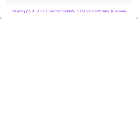
VIAC INFO ↓
Zásady používania súborov cookie
Vyhlásenie o ochrane súkromia
JAVISKO
ISSN: 2730-1257
e-mail: javisko.noc@nocka.sk
Nám. SNP č. 12, 812 34 Bratislava 1
Slovenská republika
2023–2025 ©
Národné osvetové centrum
Všetky práva vyhradené.
Logofont by
Peter Biľak
.