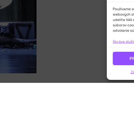
Používame sú
webových str
udelíte Váš 
súborov cook
odvolanie sú
Správa služ
P
Z