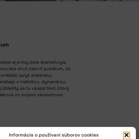
ikum
poézie aj prózy bola dramaturgia.
rovská chuť osloviť publikum, čo
ž ovládajú jazyk prednesu,
narábajú s melódiou, dynamikou,
dôležitý sa tu ukázal text, ktorý
adíleková vo svojom záverečnom
Informácia o používaní súborov cookies