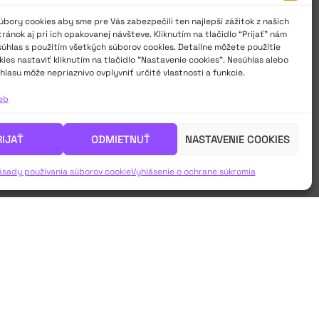
bory cookies aby sme pre Vás zabezpečili ten najlepší zážitok z našich
ánok aj pri ich opakovanej návšteve. Kliknutím na tlačidlo “Prijať” nám
súhlas s použitím všetkých súborov cookies. Detailne môžete použitie
ies nastaviť kliknutím na tlačidlo "Nastavenie cookies". Nesúhlas alebo
hlasu môže nepriaznivo ovplyvniť určité vlastnosti a funkcie.
ieb
RIJAŤ
ODMIETNUŤ
NASTAVENIE COOKIES
ásady používania súborov cookie
Vyhlásenie o ochrane súkromia