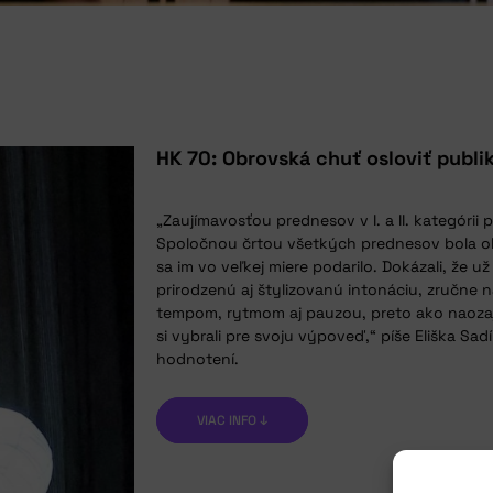
HK 70: Obrovská chuť osloviť publ
„Zaujímavosťou prednesov v I. a II. kategórii 
Spoločnou črtou všetkých prednesov bola ob
sa im vo veľkej miere podarilo. Dokázali, že u
prirodzenú aj štylizovanú intonáciu, zručne 
tempom, rytmom aj pauzou, preto ako naozaj 
si vybrali pre svoju výpoveď,“ píše Eliška S
hodnotení.
VIAC INFO ↓