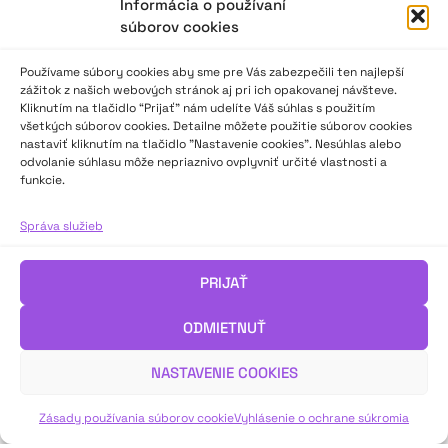
Informácia o používaní
súborov cookies
Používame súbory cookies aby sme pre Vás zabezpečili ten najlepší
zážitok z našich webových stránok aj pri ich opakovanej návšteve.
Ocenenia 102. Scénickej žatvy
Kliknutím na tlačidlo “Prijať” nám udelíte Váš súhlas s použitím
všetkých súborov cookies. Detailne môžete použitie súborov cookies
nastaviť kliknutím na tlačidlo "Nastavenie cookies". Nesúhlas alebo
Festival Scénická žatva, vrcholná prehliadka
odvolanie súhlasu môže nepriaznivo ovplyvniť určité vlastnosti a
neprofesionálneho divadla na Slovensku, sa konal posledné
funkcie.
štyri augustové dni tradične v Martine. V posledný večer
festivalu odovzdávali významné osobnosti slovenského i
Správa služieb
českého divadla ocenenia Scénický veniec. Scénograf Jozef
Ciller, herečka Katarína Šafaříková, režisér a dramaturg Ján
Šimko, dramaturgička a kritička Martina Mašlárová a český
PRIJAŤ
režisér
ODMIETNUŤ
VIAC INFO ↓
NASTAVENIE COOKIES
Zásady používania súborov cookie
Vyhlásenie o ochrane súkromia