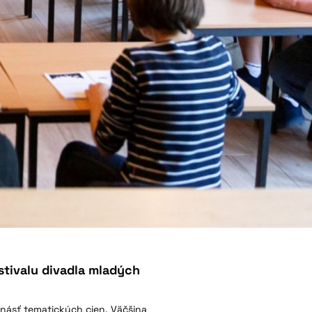
estivalu divadla mladých
rinásť tematických cien. Väčšina