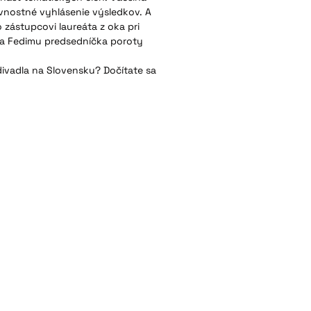
lávnostné vyhlásenie výsledkov. A
o zástupcovi laureáta z oka pri
íka Fedimu predsedníčka poroty
divadla na Slovensku? Dočítate sa