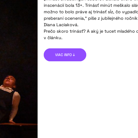
inscenácií bola 13+. Trinásť minút meškalo s
možno to bolo práve aj trinásť sĺz, čo vypadl
preberaní ocenenia,“ píše z jubilejného ročn
Diana Laciaková.
Prečo skoro trinásť? A aký je tucet mladého 
v článku.
VIAC INFO ↓