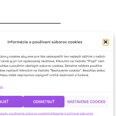
l poézie
Informácia o používaní súborov cookies
) bol ich hľadačský potenciál a
ivo a presne nachádzajú paralely
bory cookies aby sme pre Vás zabezpečili ten najlepší zážitok z našich
elnému jazyku ich čoraz
ánok aj pri ich opakovanej návšteve. Kliknutím na tlačidlo “Prijať” nám
súhlas s použitím všetkých súborov cookies. Detailne môžete použitie
ies nastaviť kliknutím na tlačidlo "Nastavenie cookies". Nesúhlas alebo
ho ročníka Hviezdoslavovho Kubína
hlasu môže nepriaznivo ovplyvniť určité vlastnosti a funkcie.
ktívov.
ieb
RIJAŤ
ODMIETNUŤ
NASTAVENIE COOKIES
ásady používania súborov cookie
Vyhlásenie o ochrane súkromia