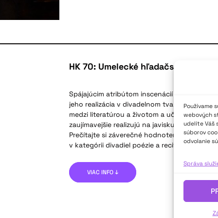
HK 70: Umelecké hľadačstvo divadie
Spájajúcim atribútom inscenácií (a kolektívov
jeho realizácia v divadelnom tvare. Veľmi citl
Používame sú
medzi literatúrou a životom a učiac sa divad
webových str
udelíte Váš 
zaujímavejšie realizujú na javisku.
súborov cook
Prečítajte si záverečné hodnotenie jubilejné
odvolanie sú
v kategórii divadiel poézie a recitačných kole
Správa služ
VIAC INFO ↓
P
Z