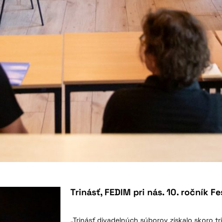
Trinásť, FEDIM pri nás. 10. ročník F
„Trinásť divadelných súborov získalo skoro t