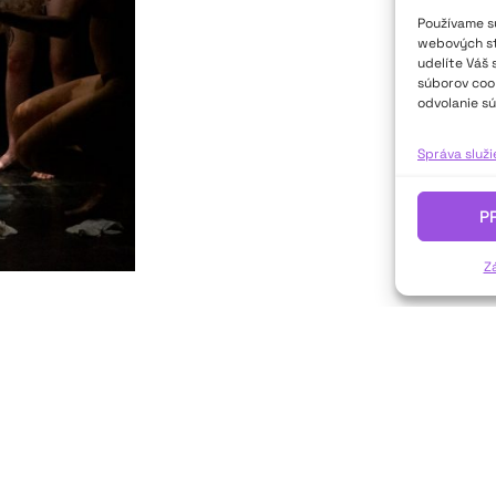
Používame sú
webových str
udelíte Váš 
súborov cook
odvolanie sú
Správa služ
P
Z