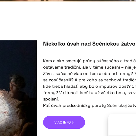
Niekoľko úvah nad Scénickou žatv
Kam a ako smerujú prúdy súčasného a tradičn
ostávame tradiční, ale v téme súčasní – nie j
Závisí súčasné viac od tém alebo od formy? 
sa zosúčasnili? A pre koho sa zachová tradič
kde treba hľadať, aby bolo impulzov dosť? C
formy? V situácii, keď tu už všetko bolo, sa 
spojení.
Päť úvah predsedníčky poroty Scénickej žatv
VIAC INFO ↓