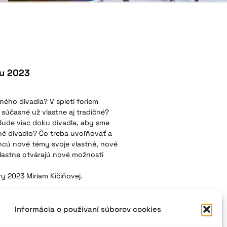
ou 2023
ého divadla? V spleti foriem
e súčasné už vlastne aj tradičné?
Bude viac doku divadla, aby sme
né divadlo? Čo treba uvoľňovať a
hcú nové témy svoje vlastné, nové
vlastne otvárajú nové možnosti
y 2023 Miriam Kičiňovej.
Informácia o používaní súborov cookies