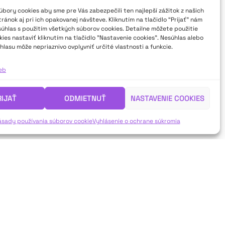
bory cookies aby sme pre Vás zabezpečili ten najlepší zážitok z našich
ánok aj pri ich opakovanej návšteve. Kliknutím na tlačidlo “Prijať” nám
súhlas s použitím všetkých súborov cookies. Detailne môžete použitie
ies nastaviť kliknutím na tlačidlo "Nastavenie cookies". Nesúhlas alebo
hlasu môže nepriaznivo ovplyvniť určité vlastnosti a funkcie.
ieb
RIJAŤ
ODMIETNUŤ
NASTAVENIE COOKIES
ásady používania súborov cookie
Vyhlásenie o ochrane súkromia