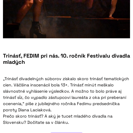
Trinásť, FEDIM pri nás. 10. ročník Festivalu divadla
mladých
„Trinásť divadelných súborov získalo skoro trinásť tematických
cien. Väčšina inscenácií bola 13+. Trinásť minút meškalo
slávnostné vyhlásenie výsledkov. A možno to bolo práve aj
trinásť sĺz, čo vypadlo zástupcovi laureáta z oka pri preberaní
ocenenia,“ píše z jubilejného ročníka Fedimu predsedníčka
poroty Diana Laciaková.
Prečo skoro trinásť? A aký je tucet mladého divadla na
Slovensku? Dočítate sa v článku.