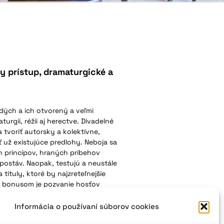
 prístup, dramaturgické a
dých a ich otvorený a veľmi
urgii, réžii aj herectve. Divadelné
 tvoriť autorsky a kolektívne,
 už existujúce predlohy. Neboja sa
 princípov, hraných príbehov
postáv. Naopak, testujú a neustále
 tituly, ktoré by najzreteľnejšie
 a bonusom je pozvanie hosťov
nscenácia Zóna citu od tvorcov
ario od divadelného súboru
Informácia o používaní súborov cookies
čím organizátori deklarujú vyššie