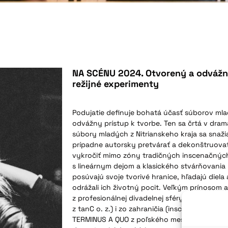
NA SCÉNU 2024. Otvorený a odvážny
režijné experimenty
Podujatie definuje bohatá účasť súborov mla
odvážny prístup k tvorbe. Ten sa črtá v dramat
súbory mladých z Nitrianskeho kraja sa snažia
prípadne autorsky pretvárať a dekonštruovať
vykročiť mimo zóny tradičných inscenačných
s lineárnym dejom a klasického stvárňovania 
posúvajú svoje tvorivé hranice, hľadajú diela a
odrážali ich životný pocit. Veľkým prínosom
z profesionálnej divadelnej sféry (tanečná i
z tanC o. z.) i zo zahraničia (inscenácia Mac
TERMINUS A QUO z poľského mesta Nowa Sól), 