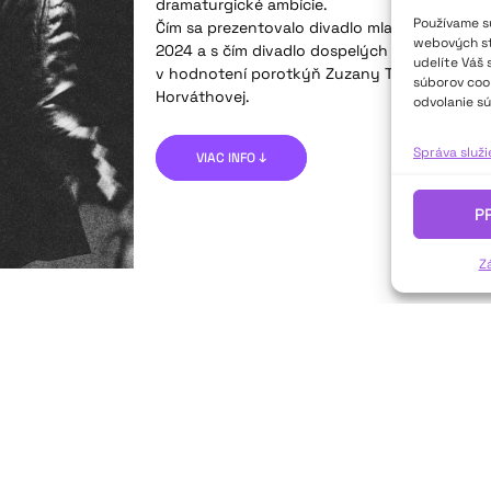
dramaturgické ambície.
Používame sú
Čím sa prezentovalo divadlo mladých v rámci
webových str
2024 a s čím divadlo dospelých v rámci Bel
udelíte Váš 
v hodnotení porotkýň Zuzany Timčíkovej, Al
súborov cook
Horváthovej.
odvolanie sú
Správa služ
VIAC INFO ↓
P
Z