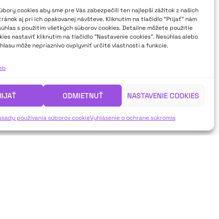
bory cookies aby sme pre Vás zabezpečili ten najlepší zážitok z našich
 Festivalu divadla mladých FEDIM
ánok aj pri ich opakovanej návšteve. Kliknutím na tlačidlo “Prijať” nám
opotockého Mikuláša 2024? Nájdete
súhlas s použitím všetkých súborov cookies. Detailne môžete použitie
exandry Rychtarčíkovej a Dominiky
ies nastaviť kliknutím na tlačidlo "Nastavenie cookies". Nesúhlas alebo
hlasu môže nepriaznivo ovplyvniť určité vlastnosti a funkcie.
ieb
RIJAŤ
ODMIETNUŤ
NASTAVENIE COOKIES
ásady používania súborov cookie
Vyhlásenie o ochrane súkromia