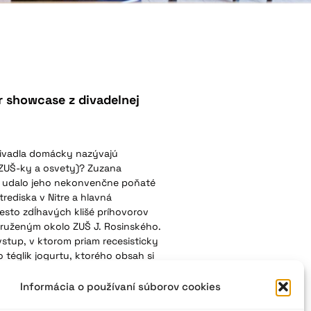
r showcase z divadelnej
divadla domácky nazývajú
j ZUŠ-ky a osvety)? Zuzana
alu udalo jeho nekonvenčne poňaté
rediska v Nitre a hlavná
iesto zdĺhavých klišé príhovorov
druženým okolo ZUŠ J. Rosinského.
 vstup, v ktorom priam recesisticky
o téglik jogurtu, ktorého obsah si
hlavu. Scénické diela z tvorby
nšpiratívne spojenia pedagógov,
Informácia o používaní súborov cookies
oly, kde sa veľká miera