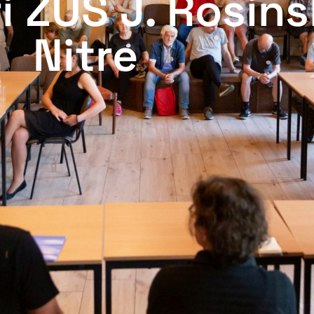
i ZUŠ J. Rosin
Nitre