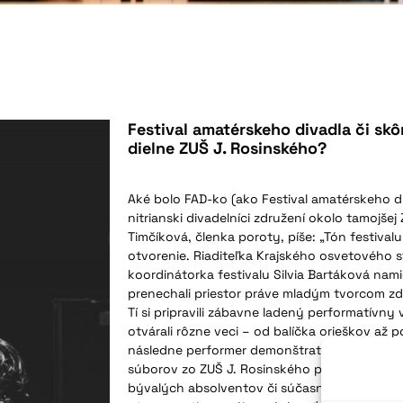
Festival amatérskeho divadla či skô
dielne ZUŠ J. Rosinského?
Aké bolo FAD-ko (ako Festival amatérskeho 
nitrianski divadelníci združení okolo tamojše
Timčíková, členka poroty, píše: „Tón festiv
otvorenie. Riaditeľka Krajského osvetového st
koordinátorka festivalu Silvia Bartáková nam
prenechali priestor práve mladým tvorcom z
Tí si pripravili zábavne ladený performatívny
otvárali rôzne veci – od balíčka orieškov až p
následne performer demonštratívne vylial na 
súborov zo ZUŠ J. Rosinského poukazujú na i
bývalých absolventov či súčasných žiakov šk