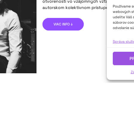
otvorenosti vo vzájomných vzťahoch násled
Používame sú
autorskom kolektívnom prístupe.“
webových str
udelíte Váš 
súborov cook
VIAC INFO ↓
odvolanie sú
Správa služ
P
Z