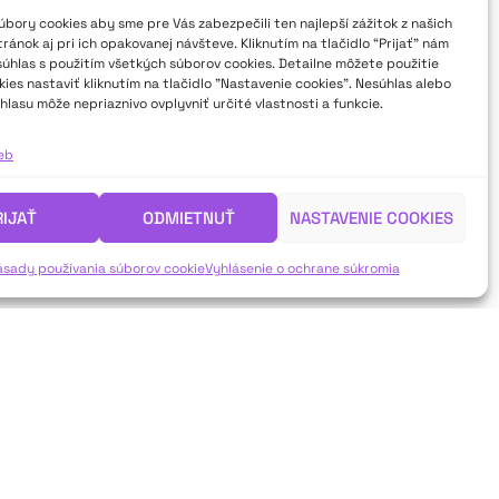
ne odráža v odvážnych témach či
bory cookies aby sme pre Vás zabezpečili ten najlepší zážitok z našich
ánok aj pri ich opakovanej návšteve. Kliknutím na tlačidlo “Prijať” nám
súhlas s použitím všetkých súborov cookies. Detailne môžete použitie
ies nastaviť kliknutím na tlačidlo "Nastavenie cookies". Nesúhlas alebo
hlasu môže nepriaznivo ovplyvniť určité vlastnosti a funkcie.
ieb
RIJAŤ
ODMIETNUŤ
NASTAVENIE COOKIES
ásady používania súborov cookie
Vyhlásenie o ochrane súkromia