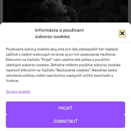
Informácia o používaní
súborov cookies
Používame súbory cookies aby sme pre Vás zabezpečili ten najlepší
zážitok z našich webových stránok aj pri ich opakovanej návšteve.
Kliknutím na tlačidlo “Prijať” nám udelíte Váš súhlas s použitím
všetkých súborov cookies. Detailne môžete použitie súborov cookies
nastaviť kliknutím na tlačidlo "Nastavenie cookies". Nesúhlas alebo
Malý krůček pro Jiráskův Hronov, ale velký krok
odvolanie súhlasu môže nepriaznivo ovplyvniť určité vlastnosti a
pro české amatérské divadlo
funkcie.
Správa služieb
„Půlkulatý 95. ročník Jiráskova Hronova je za dveřmi. Nejlepší
důvod k letmému ohlédnutí za ročníkem minulým. Tím spíše, že
94. ročník Jiráskova Hronova přinesl jednu nenápadnou,
PRIJAŤ
ovšem důležitou změnu.“
O akú zmenu ide a čo všetko sa udialo na JH ’24 sa dozviete v
ODMIETNUŤ
článku Luďka Horkého.