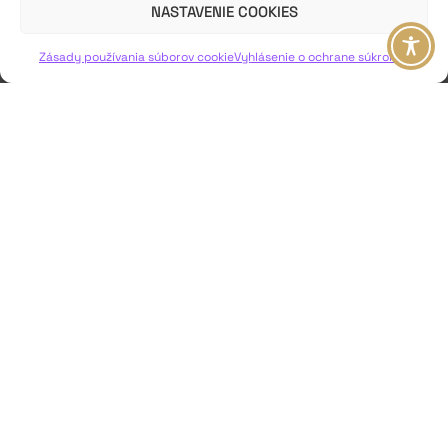
NASTAVENIE COOKIES
VIAC INFO ↓
Zásady používania súborov cookie
Vyhlásenie o ochrane súkromia
JAVISKO
ISSN: 2730-1257
e-mail: javisko.noc@nocka.sk
Nám. SNP č. 12, 812 34 Bratislava 1
Slovenská republika
2023–2025 ©
Národné osvetové centrum
Všetky práva vyhradené.