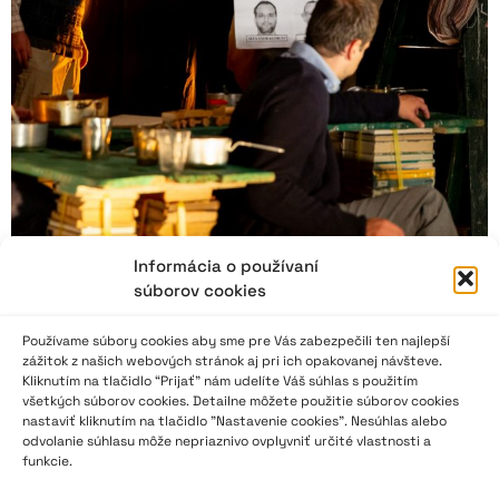
Informácia o používaní
súborov cookies
Jiráskův Hronov stále jede!
Používame súbory cookies aby sme pre Vás zabezpečili ten najlepší
zážitok z našich webových stránok aj pri ich opakovanej návšteve.
Čeští divadelní amatéři si patrně nedokážou představit léto bez
Kliknutím na tlačidlo “Prijať” nám udelíte Váš súhlas s použitím
všetkých súborov cookies. Detailne môžete použitie súborov cookies
festivalu Jiráskův Hronov. Právě jejich zájem má zásluhu na
nastaviť kliknutím na tlačidlo "Nastavenie cookies". Nesúhlas alebo
tom, že festival kontinuálně pokračuje už 93 let, i když
odvolanie súhlasu môže nepriaznivo ovplyvniť určité vlastnosti a
mnohdy měl namále. A stále se sem tam ozývají kritické hlasy
funkcie.
toužící po změně či zrušení… V každém případě, ukazuje se, že
divadelní amatérské hnutí v Čechách je i při výměnách