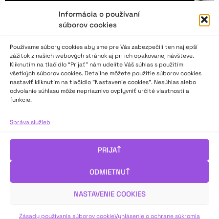
Informácia o používaní
súborov cookies
Používame súbory cookies aby sme pre Vás zabezpečili ten najlepší
zážitok z našich webových stránok aj pri ich opakovanej návšteve.
Kliknutím na tlačidlo “Prijať” nám udelíte Váš súhlas s použitím
všetkých súborov cookies. Detailne môžete použitie súborov cookies
nastaviť kliknutím na tlačidlo "Nastavenie cookies". Nesúhlas alebo
odvolanie súhlasu môže nepriaznivo ovplyvniť určité vlastnosti a
funkcie.
Milan Sládek: Viem, že to nejde, ale napriek tomu
to spravím
Správa služieb
PRIJAŤ
Priekopník moderného pantomimického umenia, ktorého
tvorba presiahla hranice viac ako päťdesiatich krajín sveta.
ODMIETNUŤ
Milan Sládek.
NASTAVENIE COOKIES
VIAC INFO ↓
Zásady používania súborov cookie
Vyhlásenie o ochrane súkromia