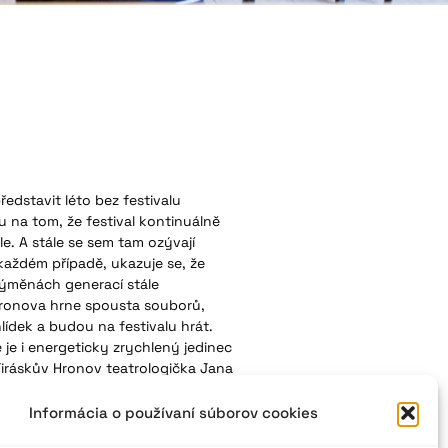
ředstavit léto bez festivalu
u na tom, že festival kontinuálně
e. A stále se sem tam ozývají
 každém případě, ukazuje se, že
 výměnách generací stále
 Hronova hrne spousta souborů,
ídek a budou na festivalu hrát.
e je i energeticky zrychlený jedinec
 Jiráskův Hronov teatrologička Jana
Slovensko a aký škandál bol
 z festivalu.
Informácia o používaní súborov cookies