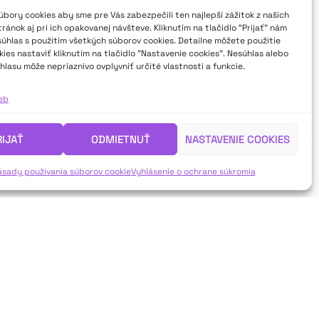
bory cookies aby sme pre Vás zabezpečili ten najlepší zážitok z našich
ánok aj pri ich opakovanej návšteve. Kliknutím na tlačidlo “Prijať” nám
súhlas s použitím všetkých súborov cookies. Detailne môžete použitie
ies nastaviť kliknutím na tlačidlo "Nastavenie cookies". Nesúhlas alebo
hlasu môže nepriaznivo ovplyvniť určité vlastnosti a funkcie.
ieb
RIJAŤ
ODMIETNUŤ
NASTAVENIE COOKIES
ásady používania súborov cookie
Vyhlásenie o ochrane súkromia