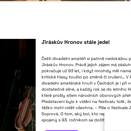
Jiráskův Hronov stále jede!
Čeští divadelní amatéři si patrně nedokážou p
Jiráskův Hronov. Právě jejich zájem má zásluh
pokračuje už 93 let, i když mnohdy měl namál
kritické hlasy toužící po změně či zrušení… V
divadelní amatérské hnutí v Čechách je i při
dostatečně silné, a každý rok se do letního
které prošly sítem národních oborových přehl
Představení bylo k vidění na festivalu tolik, ž
těžko mohl vidět všechna. – Píše o festivale
Soprová. O tom, aký bol, kto reprezentoval 
spojený s 93. ročníkom sa dočítate v reportáži