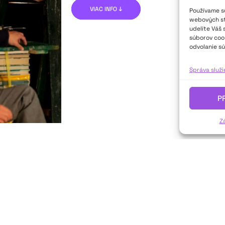
VIAC INFO ↓
Používame sú
webových str
udelíte Váš 
súborov cook
odvolanie sú
Správa služ
P
Z