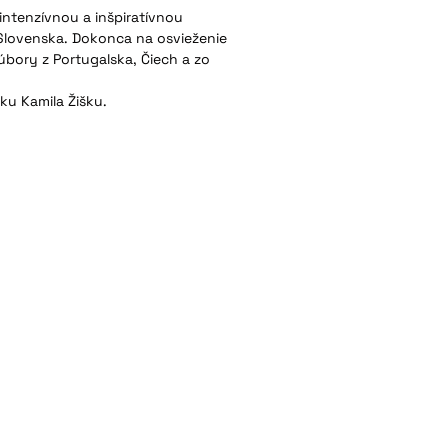
intenzívnou a inšpiratívnou
 Slovenska. Dokonca na osvieženie
úbory z Portugalska, Čiech a zo
nku Kamila Žišku.