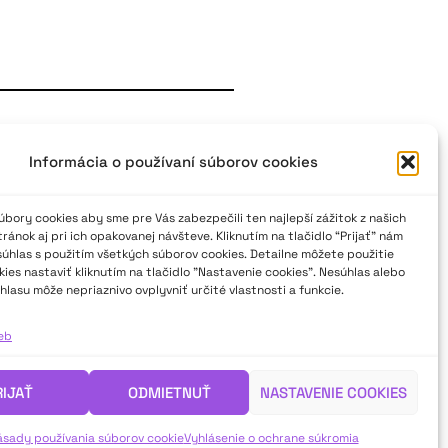
Informácia o používaní súborov cookies
 neprofesionálneho divadla na
 dni tradične v Martine. V
bory cookies aby sme pre Vás zabezpečili ten najlepší zážitok z našich
mné osobnosti slovenského i
ánok aj pri ich opakovanej návšteve. Kliknutím na tlačidlo “Prijať” nám
súhlas s použitím všetkých súborov cookies. Detailne môžete použitie
énograf Jozef Ciller, herečka
ies nastaviť kliknutím na tlačidlo "Nastavenie cookies". Nesúhlas alebo
Šimko, dramaturgička a kritička
hlasu môže nepriaznivo ovplyvniť určité vlastnosti a funkcie.
ieb
RIJAŤ
ODMIETNUŤ
NASTAVENIE COOKIES
ásady používania súborov cookie
Vyhlásenie o ochrane súkromia