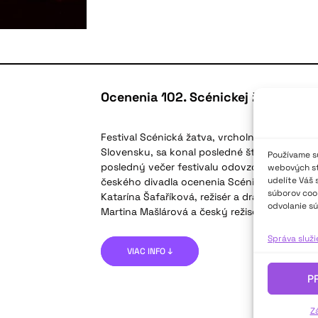
Ocenenia 102. Scénickej žatvy
Festival Scénická žatva, vrcholná prehliadka
Slovensku, sa konal posledné štyri augustové
Používame sú
posledný večer festivalu odovzdávali význa
webových str
udelíte Váš 
českého divadla ocenenia Scénický veniec. Sc
súborov cook
Katarína Šafaříková, režisér a dramaturg Ján 
odvolanie sú
Martina Mašlárová a český režisér
Správa služ
VIAC INFO ↓
P
Z