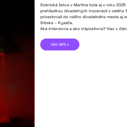
Scénická žatva v Martine bola aj v roku 2025 
prehliadkou divadelných inscenácií z celého
pricestovali do nášho divadelného mesta aj s
Srbska – Kysáča.
Aká intenzívna a ako inšpiratívna? Viac v člá
VIAC INFO ↓