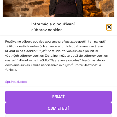
Informácia o používaní
súborov cookies
Používame súbory cookies aby sme pre Vás zabezpečili ten najlepší
zážitok z našich webových stránok aj pri ich opakovanej návšteve.
Kliknutím na tlačidlo “Prijať” nám udelíte Váš súhlas s použitím
všetkých súborov cookies. Detailne môžete použitie súborov cookies
nastaviť kliknutím na tlačidlo "Nastavenie cookies". Nesúhlas alebo
Medzinárodný festival poézie vo Valašskom
odvolanie súhlasu môže nepriaznivo ovplyvniť určité vlastnosti a
Meziříčí 2024
funkcie.
Správa služieb
Najlepší slovenskí a českí recitátori zo súťaží Hviezdoslavov
Kubín a Wolkrův Prostějov sa zišli na 59. ročníku ValMezu, aby
sa podelili o svoje vnútorné otázky, myšlienky, pocity, zistenia
PRIJAŤ
prostredníctvom svojich prednesov. Súťažilo štrnásť
slovenských a dvadsaťtri českých účastníkov a účastníčok.
ODMIETNUŤ
Viac o festivale píše predsedníčka poroty Renata Jurčová.