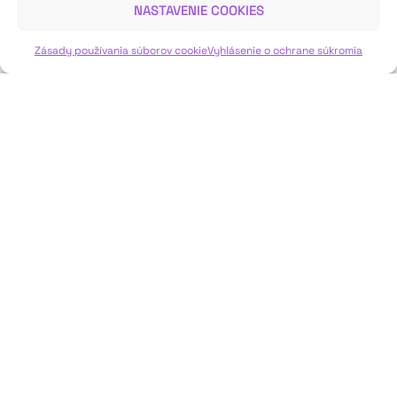
NASTAVENIE COOKIES
VIAC INFO ↓
Zásady používania súborov cookie
Vyhlásenie o ochrane súkromia
JAVISKO
ISSN: 2730-1257
e-mail: javisko.noc@nocka.sk
Nám. SNP č. 12, 812 34 Bratislava 1
Slovenská republika
2023–2025 ©
Národné osvetové centrum
Všetky práva vyhradené.