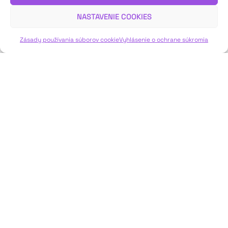
Viac o Našej Vansovej Lomnička píše Ľubica Bekéniová.
NASTAVENIE COOKIES
VIAC INFO ↓
Zásady používania súborov cookie
Vyhlásenie o ochrane súkromia
JAVISKO
ISSN: 2730-1257
e-mail: javisko.noc@nocka.sk
Nám. SNP č. 12, 812 34 Bratislava 1
Slovenská republika
2023–2025 ©
Národné osvetové centrum