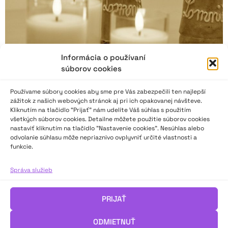
Informácia o používaní
súborov cookies
Používame súbory cookies aby sme pre Vás zabezpečili ten najlepší
zážitok z našich webových stránok aj pri ich opakovanej návšteve.
Kliknutím na tlačidlo “Prijať” nám udelíte Váš súhlas s použitím
všetkých súborov cookies. Detailne môžete použitie súborov cookies
Naša Vansovej Lomnička 2023
nastaviť kliknutím na tlačidlo "Nastavenie cookies". Nesúhlas alebo
odvolanie súhlasu môže nepriaznivo ovplyvniť určité vlastnosti a
funkcie.
Z úst recitátoriek zazneli mnohé úchvatné prednesy a aj keď
neboli všetky dokonalé, vzdali úprimný a dôstojný hold
Správa služieb
vzdelanej a angažovanej žene, spisovateľke Terézii Vansovej.
Máme teda svoje historické vzory, na ktoré môžeme byť hrdí
PRIJAŤ
a máme aj svoje súčasné vzory, ženy recitátorky, ktoré
podporujú a rozvíjajú kultúru, umenie, literatúru. Je v nich
ODMIETNUŤ
nesmierna nežná sila a patrí im obdiv a uznanie.