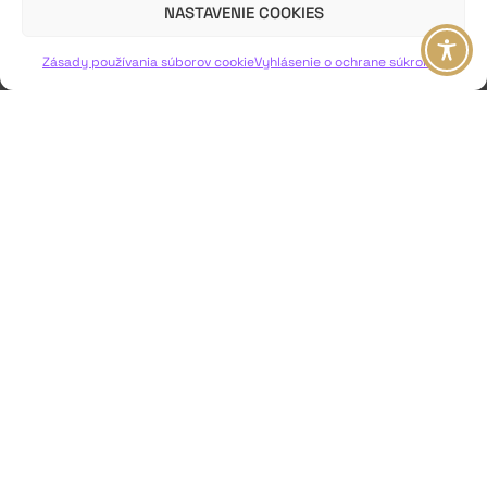
NASTAVENIE COOKIES
VIAC INFO ↓
Zásady používania súborov cookie
Vyhlásenie o ochrane súkromia
JAVISKO
ISSN: 2730-1257
e-mail: javisko.noc@nocka.sk
Nám. SNP č. 12, 812 34 Bratislava 1
Slovenská republika
2023–2025 ©
Národné osvetové centrum
Všetky práva vyhradené.