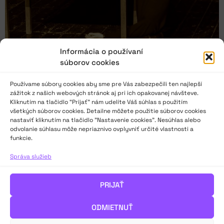
Informácia o používaní
súborov cookies
Používame súbory cookies aby sme pre Vás zabezpečili ten najlepší
zážitok z našich webových stránok aj pri ich opakovanej návšteve.
Kliknutím na tlačidlo “Prijať” nám udelíte Váš súhlas s použitím
všetkých súborov cookies. Detailne môžete použitie súborov cookies
nastaviť kliknutím na tlačidlo "Nastavenie cookies". Nesúhlas alebo
Ako urobiť lacno a rýchlo úspešné ochotnícke
odvolanie súhlasu môže nepriaznivo ovplyvniť určité vlastnosti a
divadlo. Časť piata: Činohra
funkcie.
Správa služieb
K prvej sérii metodických materiálov Javiska ako online
platformy sme si dovolili pristúpiť s dávkou recesie. Jedným z
najkreatívnejších v tejto oblasti je nepochybne dramatik,
PRIJAŤ
dramaturg a režisér Karol Horváth. V piatej časti sa venuje
činohre ako „kráľovskému divadelnému žánru“. Úspešné
ODMIETNUŤ
čítanie!