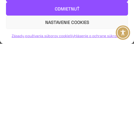
všetko bolo, sa vlastne otvárajú nové možnosti spojení.
ODMIETNUŤ
Päť úvah predsedníčky poroty Scénickej žatvy 2023 Miriam
Kičiňovej.
NASTAVENIE COOKIES
VIAC INFO ↓
Zásady používania súborov cookie
Vyhlásenie o ochrane súkromia
JAVISKO
ISSN: 2730-1257
e-mail: javisko.noc@nocka.sk
Nám. SNP č. 12, 812 34 Bratislava 1
Slovenská republika