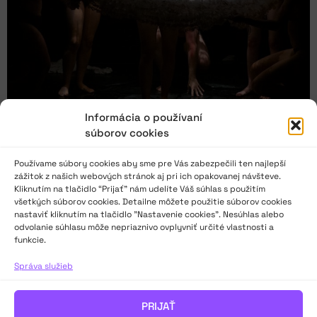
Informácia o používaní
súborov cookies
Používame súbory cookies aby sme pre Vás zabezpečili ten najlepší
zážitok z našich webových stránok aj pri ich opakovanej návšteve.
Niekoľko úvah nad Scénickou žatvou 2023
Kliknutím na tlačidlo “Prijať” nám udelíte Váš súhlas s použitím
všetkých súborov cookies. Detailne môžete použitie súborov cookies
nastaviť kliknutím na tlačidlo "Nastavenie cookies". Nesúhlas alebo
Kam a ako smerujú prúdy súčasného a tradičného divadla? V
odvolanie súhlasu môže nepriaznivo ovplyvniť určité vlastnosti a
funkcie.
spleti foriem ostávame tradiční, ale v téme súčasní – nie je
súčasné už vlastne aj tradičné? Závisí súčasné viac od tém
Správa služieb
alebo od formy? Bude viac doku divadla, aby sme sa
zosúčasnili? A pre koho sa zachová tradičné divadlo? Čo treba
uvoľňovať a kde treba hľadať, aby bolo impulzov dosť? Chcú
PRIJAŤ
nové témy svoje vlastné, nové formy? V situácii, keď tu už