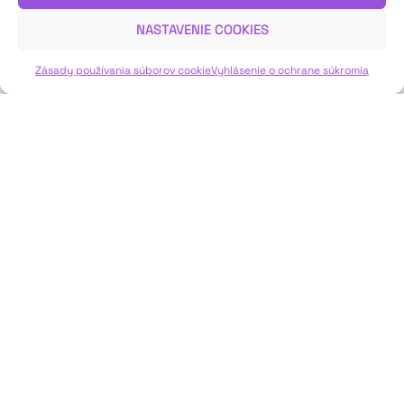
Sadíleková vo svojom záverečnom hodnotení.
NASTAVENIE COOKIES
VIAC INFO ↓
Zásady používania súborov cookie
Vyhlásenie o ochrane súkromia
JAVISKO
ISSN: 2730-1257
e-mail: javisko.noc@nocka.sk
Nám. SNP č. 12, 812 34 Bratislava 1
Slovenská republika
2023–2025 ©
Národné osvetové centrum