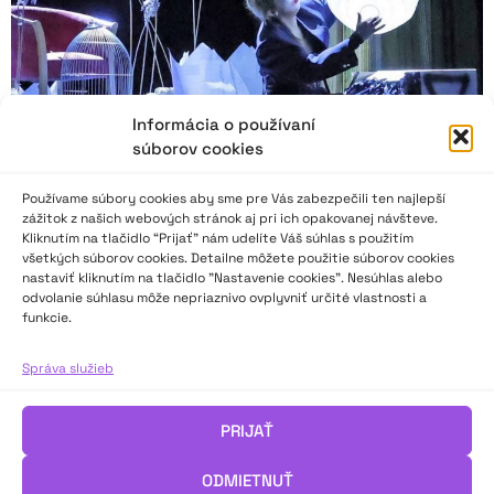
Informácia o používaní
súborov cookies
Používame súbory cookies aby sme pre Vás zabezpečili ten najlepší
zážitok z našich webových stránok aj pri ich opakovanej návšteve.
Kliknutím na tlačidlo “Prijať” nám udelíte Váš súhlas s použitím
všetkých súborov cookies. Detailne môžete použitie súborov cookies
HK 70: Obrovská chuť osloviť publikum
nastaviť kliknutím na tlačidlo "Nastavenie cookies". Nesúhlas alebo
odvolanie súhlasu môže nepriaznivo ovplyvniť určité vlastnosti a
funkcie.
„Zaujímavosťou prednesov v I. a II. kategórii poézie aj prózy
bola dramaturgia. Spoločnou črtou všetkých prednesov bola
Správa služieb
obrovská chuť osloviť publikum, čo sa im vo veľkej miere
podarilo. Dokázali, že už ovládajú jazyk prednesu, prirodzenú aj
PRIJAŤ
štylizovanú intonáciu, zručne narábajú s melódiou, dynamikou,
tempom, rytmom aj pauzou, preto ako naozaj dôležitý sa tu
ODMIETNUŤ
ukázal text, ktorý si vybrali pre svoju výpoveď,“ píše Eliška