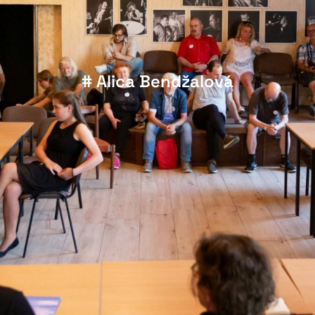
# Alica Bendžalová