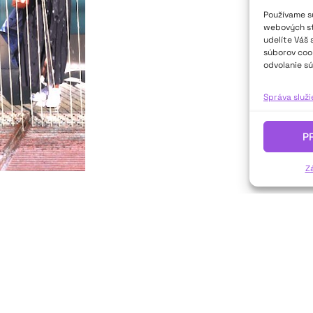
Používame sú
webových str
udelíte Váš 
súborov cook
odvolanie sú
Správa služ
P
Z