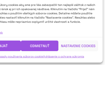
bory cookies aby sme pre Vás zabezpečili ten najlepší zážitok z našich
ánok aj pri ich opakovanej návšteve. Kliknutím na tlačidlo “Prijať” nám
súhlas s použitím všetkých súborov cookies. Detailne môžete použitie
ies nastaviť kliknutím na tlačidlo "Nastavenie cookies". Nesúhlas alebo
hlasu môže nepriaznivo ovplyvniť určité vlastnosti a funkcie.
ieb
RIJAŤ
ODMIETNUŤ
NASTAVENIE COOKIES
ásady používania súborov cookie
Vyhlásenie o ochrane súkromia