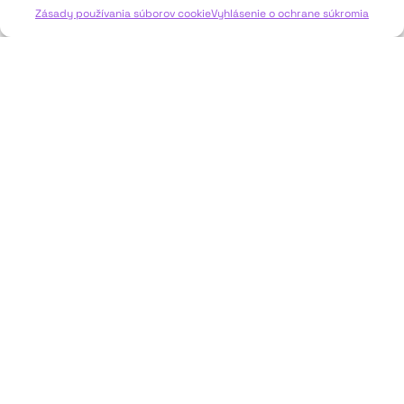
Zásady používania súborov cookie
Vyhlásenie o ochrane súkromia
JAVISKO
ISSN: 2730-1257
e-mail: javisko.noc@nocka.sk
Nám. SNP č. 12, 812 34 Bratislava 1
Slovenská republika
2023–2025 ©
Národné osvetové centrum
Všetky práva vyhradené.
Logofont by
Peter Biľak
.