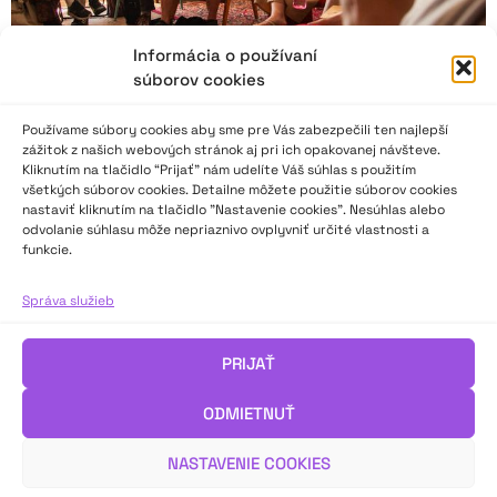
Informácia o používaní
súborov cookies
Používame súbory cookies aby sme pre Vás zabezpečili ten najlepší
zážitok z našich webových stránok aj pri ich opakovanej návšteve.
Kliknutím na tlačidlo “Prijať” nám udelíte Váš súhlas s použitím
všetkých súborov cookies. Detailne môžete použitie súborov cookies
nastaviť kliknutím na tlačidlo "Nastavenie cookies". Nesúhlas alebo
odvolanie súhlasu môže nepriaznivo ovplyvniť určité vlastnosti a
funkcie.
Správa o sympóziu, kde sa hľadalo divadlo zblízka
Správa služieb
Sympózium Vlnoplocha Common Space 2025 s podtitulom
Imerzné divadlo v Čechách a na Slovensku sa konalo v Banskej
PRIJAŤ
Štiavnici v dňoch 12. – 15. 6. 2025.
O príspevkoch a témach sa dozviete v článku teatrologičky
ODMIETNUŤ
Dagmar Inštitorisovej.
NASTAVENIE COOKIES
VIAC INFO ↓