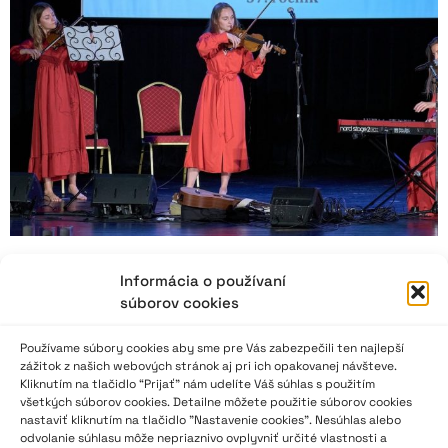
Informácia o používaní
NVL 2024: Naša Vansovej Lomnička ako
súborov cookies
dvojstranová báseň
Používame súbory cookies aby sme pre Vás zabezpečili ten najlepší
zážitok z našich webových stránok aj pri ich opakovanej návšteve.
„Najvýznamnejším ocenením je Cena poroty. Tohto roku ju
Kliknutím na tlačidlo “Prijať” nám udelíte Váš súhlas s použitím
získala vynikajúca recitátorka Mariana Ondrejová z Litmanovej.
všetkých súborov cookies. Detailne môžete použitie súborov cookies
Predstavila sa s básňou Oľgy Gluštíkovej Severské mýty a
nastaviť kliknutím na tlačidlo "Nastavenie cookies". Nesúhlas alebo
rovnako ako na 70. ročníku Hviezdoslavovho Kubína potvrdila
odvolanie súhlasu môže nepriaznivo ovplyvniť určité vlastnosti a