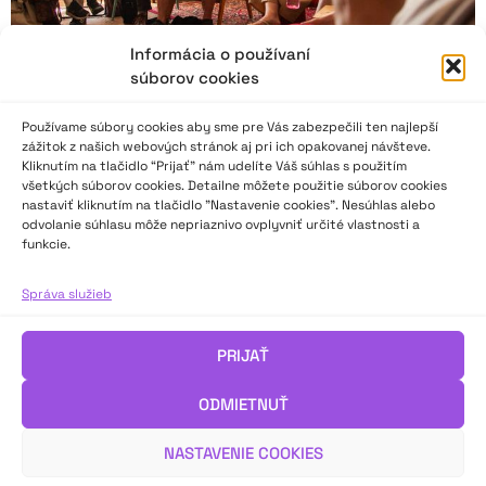
Informácia o používaní
súborov cookies
Používame súbory cookies aby sme pre Vás zabezpečili ten najlepší
zážitok z našich webových stránok aj pri ich opakovanej návšteve.
Kliknutím na tlačidlo “Prijať” nám udelíte Váš súhlas s použitím
všetkých súborov cookies. Detailne môžete použitie súborov cookies
nastaviť kliknutím na tlačidlo "Nastavenie cookies". Nesúhlas alebo
odvolanie súhlasu môže nepriaznivo ovplyvniť určité vlastnosti a
funkcie.
Správa o sympóziu, kde sa hľadalo divadlo zblízka
Správa služieb
Sympózium Vlnoplocha Common Space 2025 s podtitulom
Imerzné divadlo v Čechách a na Slovensku sa konalo v Banskej
PRIJAŤ
Štiavnici v dňoch 12. – 15. 6. 2025.
O príspevkoch a témach sa dozviete v článku teatrologičky
ODMIETNUŤ
Dagmar Inštitorisovej.
NASTAVENIE COOKIES
VIAC INFO ↓