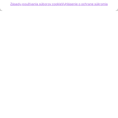
Zásady používania súborov cookie
Vyhlásenie o ochrane súkromia
JAVISKO
ISSN: 2730-1257
e-mail: javisko.noc@nocka.sk
Nám. SNP č. 12, 812 34 Bratislava 1
Slovenská republika
2023–2025 ©
Národné osvetové centrum
Všetky práva vyhradené.
Logofont by
Peter Biľak
.