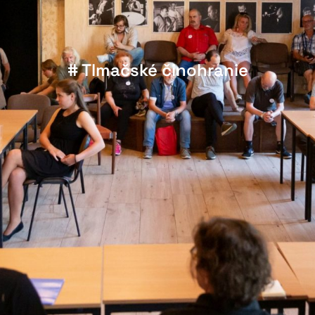
# Tlmačské činohranie