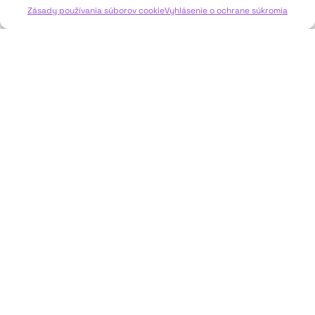
Zásady používania súborov cookie
Vyhlásenie o ochrane súkromia
JAVISKO
ISSN: 2730-1257
e-mail: javisko.noc@nocka.sk
Nám. SNP č. 12, 812 34 Bratislava 1
Slovenská republika
2023–2025 ©
Národné osvetové centrum
Všetky práva vyhradené.
Logofont by
Peter Biľak
.