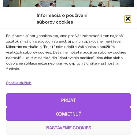
Informácia o používaní
súborov cookies
Používame súbory cookies aby sme pre Vás zabezpečili ten najlepší
zážitok z našich webových stránok aj pri ich opakovanej návšteve.
Kliknutím na tlačidlo “Prijať” nám udelíte Váš súhlas s použitím
všetkých súborov cookies. Detailne môžete použitie súborov cookies
nastaviť kliknutím na tlačidlo "Nastavenie cookies". Nesúhlas alebo
odvolanie súhlasu môže nepriaznivo ovplyvniť určité vlastnosti a
funkcie.
How old are you? FEDIM – Zrátanie alebo
dobrodružstvo pri obžinkoch
Správa služieb
V roku 2025 sme v Nitre oslávili 10. ročník Festivalu divadla
PRIJAŤ
mladých. V roku 2026 sa uskutoční jeho 33. ročník. Zmätení?
Vysvetľuje odborná pracovníčka Národného osvetového
ODMIETNUŤ
centra Lucia Hromníková.
NASTAVENIE COOKIES
VIAC INFO ↓