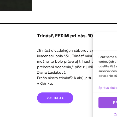
Trinásť, FEDIM pri nás. 10. ročník F
„Trinásť divadelných súborov získalo skoro t
inscenácií bola 13+. Trinásť minút meškalo s
Používame sú
možno to bolo práve aj trinásť sĺz, čo vypadl
webových str
udelíte Váš 
preberaní ocenenia,“ píše z jubilejného ročn
súborov cook
Diana Laciaková.
odvolanie sú
Prečo skoro trinásť? A aký je tucet mladého 
v článku.
Správa služ
VIAC INFO ↓
P
Z