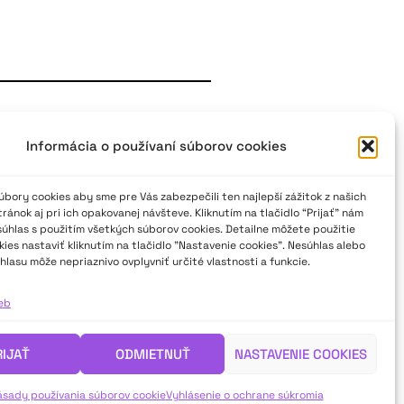
estivalu divadla mladých
Informácia o používaní súborov cookies
rinásť tematických cien. Väčšina
lávnostné vyhlásenie výsledkov. A
bory cookies aby sme pre Vás zabezpečili ten najlepší zážitok z našich
o zástupcovi laureáta z oka pri
ánok aj pri ich opakovanej návšteve. Kliknutím na tlačidlo “Prijať” nám
súhlas s použitím všetkých súborov cookies. Detailne môžete použitie
íka Fedimu predsedníčka poroty
ies nastaviť kliknutím na tlačidlo "Nastavenie cookies". Nesúhlas alebo
hlasu môže nepriaznivo ovplyvniť určité vlastnosti a funkcie.
divadla na Slovensku? Dočítate sa
ieb
RIJAŤ
ODMIETNUŤ
NASTAVENIE COOKIES
ásady používania súborov cookie
Vyhlásenie o ochrane súkromia