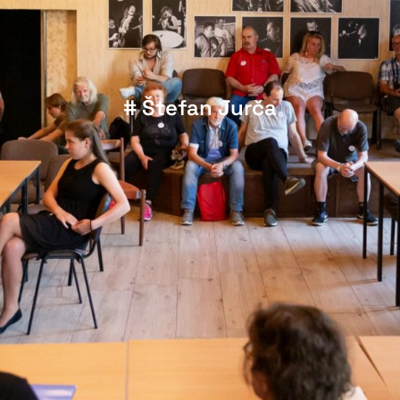
# Štefan Jurča