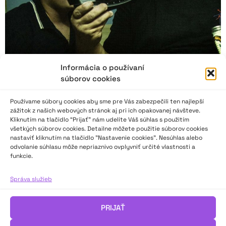
Informácia o používaní
súborov cookies
Používame súbory cookies aby sme pre Vás zabezpečili ten najlepší
zážitok z našich webových stránok aj pri ich opakovanej návšteve.
Kliknutím na tlačidlo “Prijať” nám udelíte Váš súhlas s použitím
Magický seminár Píšeš? Píšem! v Kovačici
všetkých súborov cookies. Detailne môžete použitie súborov cookies
nastaviť kliknutím na tlačidlo "Nastavenie cookies". Nesúhlas alebo
odvolanie súhlasu môže nepriaznivo ovplyvniť určité vlastnosti a
funkcie.
14. ročník seminára Píšeš? Píšem! v Kovačici je za dverami.
Najlepší dôvod na ohliadnutie sa za minulými ročníkmi.
Správa služieb
Štefan Jurča sa seminára zúčastnil po dvadsiatich rokoch. Aký
bol Píšem? Píšeš! v roku 2004, keď ho navštívil ako člen divadla
Pôtoň, a aký v roku 2024, keď bol spolulektorom a blogerom
PRIJAŤ
seminára?
Marianna Ibrahimi sa zúčastnila na seminári v roku 2023 a