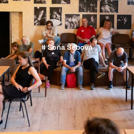
# Soňa Šebová