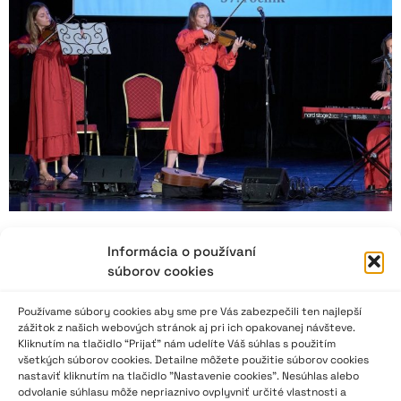
Informácia o používaní
NVL 2024: Naša Vansovej Lomnička ako
súborov cookies
dvojstranová báseň
Používame súbory cookies aby sme pre Vás zabezpečili ten najlepší
zážitok z našich webových stránok aj pri ich opakovanej návšteve.
„Najvýznamnejším ocenením je Cena poroty. Tohto roku ju
Kliknutím na tlačidlo “Prijať” nám udelíte Váš súhlas s použitím
získala vynikajúca recitátorka Mariana Ondrejová z Litmanovej.
všetkých súborov cookies. Detailne môžete použitie súborov cookies
Predstavila sa s básňou Oľgy Gluštíkovej Severské mýty a
nastaviť kliknutím na tlačidlo "Nastavenie cookies". Nesúhlas alebo
rovnako ako na 70. ročníku Hviezdoslavovho Kubína potvrdila
odvolanie súhlasu môže nepriaznivo ovplyvniť určité vlastnosti a