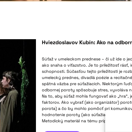
Hviezdoslavov Kubín: Ako na odborn
Súťaž v umeleckom prednese – či už ide o jedn
ako snaha o víťazstvo. Je to príležitosť rásť, i
schopnosti. Súčasťou tejto príležitosti je ro
umelecký prednes, divadlá poézie a recitačné
spätná väzba pre súťažiacich. Niektorým ľu
odbornej poroty spôsobuje stres, vyvoláva 
Na to, aby súťaž mohla fungovať ako „hra“, j
faktorov. Ako vybrať (ako organizátor) poro
porota) a čo by mohlo pomôcť pri komunikova
hodnotenie poroty (ako súťažiaci)?
Metodický materiál na tému pripravila Renat