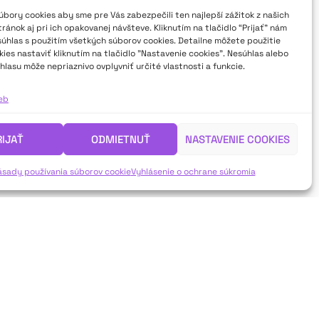
bory cookies aby sme pre Vás zabezpečili ten najlepší zážitok z našich
ánok aj pri ich opakovanej návšteve. Kliknutím na tlačidlo “Prijať” nám
súhlas s použitím všetkých súborov cookies. Detailne môžete použitie
ies nastaviť kliknutím na tlačidlo "Nastavenie cookies". Nesúhlas alebo
hlasu môže nepriaznivo ovplyvniť určité vlastnosti a funkcie.
ieb
RIJAŤ
ODMIETNUŤ
NASTAVENIE COOKIES
ásady používania súborov cookie
Vyhlásenie o ochrane súkromia