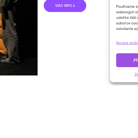
VIAC INFO ↓
Používame sú
webových str
udelíte Váš 
súborov cook
odvolanie sú
Správa služ
P
Z