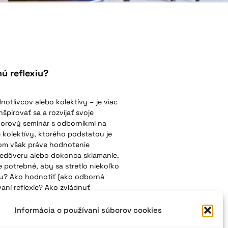
ú reflexiu?
otlivcov alebo kolektívy – je viac
nšpirovať sa a rozvíjať svoje
zborový seminár s odborníkmi na
 kolektívy, ktorého podstatou je
ďom však práve hodnotenie
nedôveru alebo dokonca sklamanie.
e potrebné, aby sa stretlo niekoľko
tu? Ako hodnotiť (ako odborná
ní reflexie? Ako zvládnuť
a Jurčová.
Informácia o používaní súborov cookies