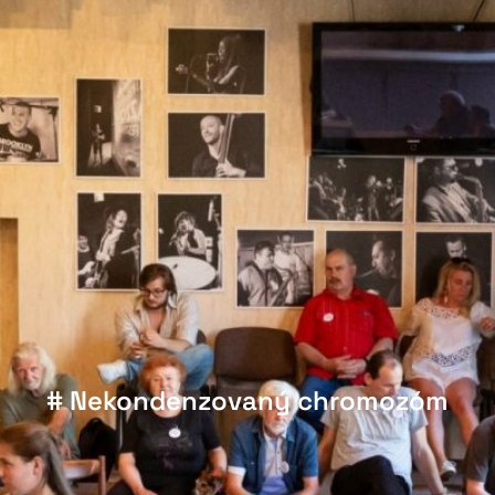
# Nekondenzovaný chromozóm