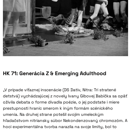
HK 71: Generácia Z & Emerging Adulthood
„V prípade víťaznej inscenácie (DS Datív, Nitra: Tri stratené
detstvá) vychádzajúcej z novely Ivany Gibovej Babička sa opäť
oživila debata o forme divadla poézie, o jej podstate i miere
prestupnosti hraníc smerom k iným formám scénického
umenia. Na druhej strane potešil svojím umeleckým
hľadačstvom nitriansky súbor Nekondenzovaný chromozóm. A
hoci experimentálna tvorba narazila na svoje limity, bol to