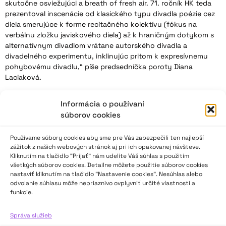
skutočne osviežujúci a breath of fresh air. 71. ročník HK teda
prezentoval inscenácie od klasického typu divadla poézie cez
diela smerujúce k forme recitačného kolektívu (fókus na
verbálnu zložku javiskového diela) až k hraničným dotykom s
alternatívnym divadlom vrátane autorského divadla a
divadelného experimentu, inklinujúc pritom k expresívnemu
pohybovému divadlu,“ píše predsedníčka poroty Diana
Laciaková.
Informácia o používaní
VIAC INFO ↓
súborov cookies
Používame súbory cookies aby sme pre Vás zabezpečili ten najlepší
zážitok z našich webových stránok aj pri ich opakovanej návšteve.
Kliknutím na tlačidlo “Prijať” nám udelíte Váš súhlas s použitím
všetkých súborov cookies. Detailne môžete použitie súborov cookies
nastaviť kliknutím na tlačidlo "Nastavenie cookies". Nesúhlas alebo
odvolanie súhlasu môže nepriaznivo ovplyvniť určité vlastnosti a
funkcie.
Správa služieb