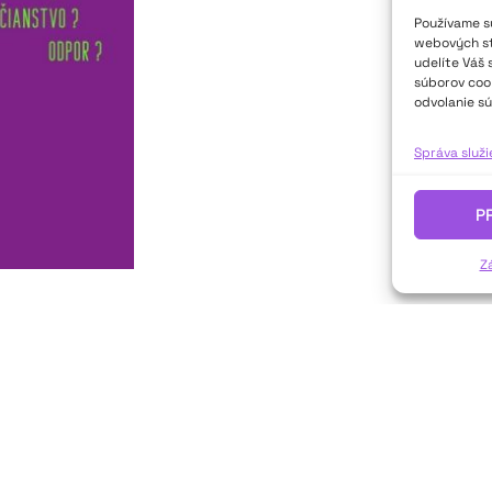
Používame sú
webových str
udelíte Váš 
súborov cook
odvolanie sú
Správa služ
P
Z