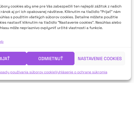
bory cookies aby sme pre Vás zabezpečili ten najlepší zážitok z našich
ánok aj pri ich opakovanej návšteve. Kliknutím na tlačidlo “Prijať” nám
súhlas s použitím všetkých súborov cookies. Detailne môžete použitie
ies nastaviť kliknutím na tlačidlo "Nastavenie cookies". Nesúhlas alebo
hlasu môže nepriaznivo ovplyvniť určité vlastnosti a funkcie.
ieb
RIJAŤ
ODMIETNUŤ
NASTAVENIE COOKIES
ásady používania súborov cookie
Vyhlásenie o ochrane súkromia