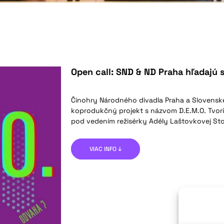
Open call: SND & ND Praha hľadajú 
Činohry Národného divadla Praha a Slovensk
koprodukčný projekt s názvom D.E.M.O. Tvor
pod vedením režisérky Adély Laštovkovej Sto
VIAC INFO ↓